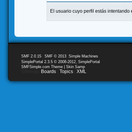
El usuario cuyo perfil estás intentando e
SMF 2.0.15
|
SMF © 2013
,
Simple Machines
SimplePortal 2.3.5 © 2008-2012, SimplePortal
SMFSimple.com Theme | Skin Samp
Sitemap:
Boards
|
Topics
|
XML