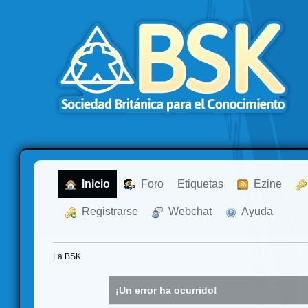
  Inicio
  Foro
Etiquetas
  Ezine
  Registrarse
  Webchat
  Ayuda
La BSK
¡Un error ha ocurrido!