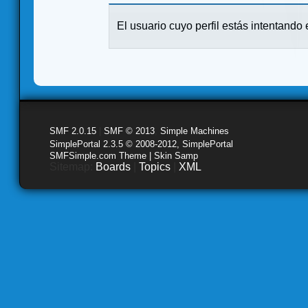
El usuario cuyo perfil estás intentando e
SMF 2.0.15
|
SMF © 2013
,
Simple Machines
SimplePortal 2.3.5 © 2008-2012, SimplePortal
SMFSimple.com Theme | Skin Samp
Sitemap:
Boards
|
Topics
|
XML