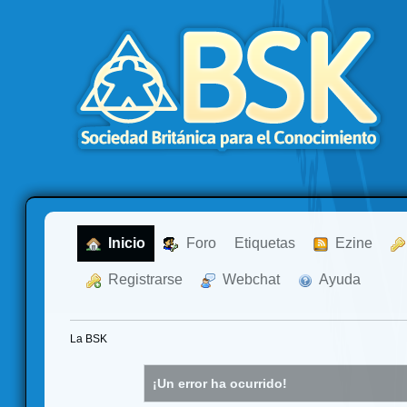
  Inicio
  Foro
Etiquetas
  Ezine
  Registrarse
  Webchat
  Ayuda
La BSK
¡Un error ha ocurrido!