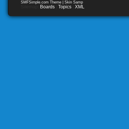
SMFSimple.com Theme | Skin Samp
Sitemap:
Boards
|
Topics
|
XML