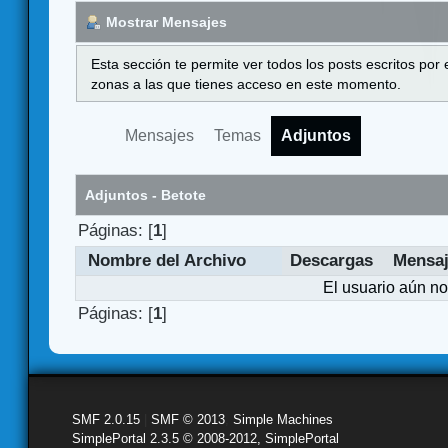
Mostrar Mensajes
Esta sección te permite ver todos los posts escritos por
zonas a las que tienes acceso en este momento.
Mensajes
Temas
Adjuntos
Adjuntos - Betote
Páginas: [
1
]
Nombre del Archivo
Descargas
Mensa
El usuario aún no
Páginas: [
1
]
SMF 2.0.15
|
SMF © 2013
,
Simple Machines
SimplePortal 2.3.5 © 2008-2012, SimplePortal