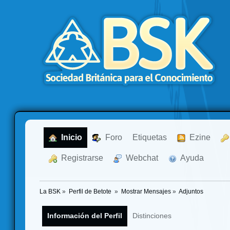
  Inicio
  Foro
Etiquetas
  Ezine
  Registrarse
  Webchat
  Ayuda
La BSK
»
Perfil de Betote 
»
Mostrar Mensajes
»
Adjuntos
Información del Perfil
Distinciones