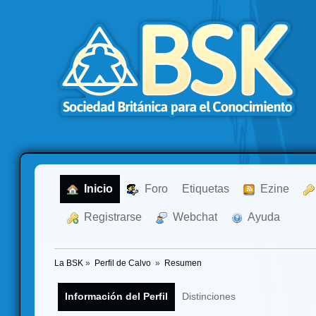
  Inicio
  Foro
Etiquetas
  Ezine
  Registrarse
  Webchat
  Ayuda
La BSK
»
Perfil de Calvo 
»
Resumen
Información del Perfil
Distinciones