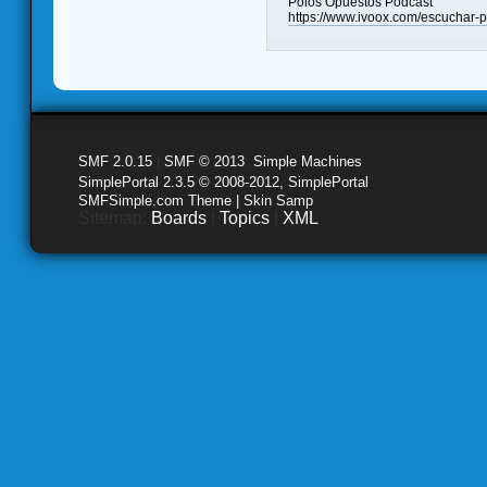
Polos Opuestos Podcast
https://www.ivoox.com/escucha
SMF 2.0.15
|
SMF © 2013
,
Simple Machines
SimplePortal 2.3.5 © 2008-2012, SimplePortal
SMFSimple.com Theme | Skin Samp
Sitemap:
Boards
|
Topics
|
XML