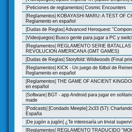
[
Peticiones de reglamentos
]
Cosmic Encounters
[
Reglamentos
]
KOBAYASHI MARU: A TEST OF 
Reglamento en español
[
Dudas de Reglas
]
Advanced Heroquest: "Compone
[
Videojuegos
]
Busco gente para jugar a PC y switc
[
Reglamentos
]
REGLAMENTO SERIE BATALLAS 
REVOLUCION AMERICANA (GMT GAMES)
[
Dudas de Reglas
]
Storyfold: Wildwoods (Final prim
[
Reglamentos
]
KICK - Un juego de fútbol de Reiner
Reglamento en español
[
Reglamentos
]
THE GAME OF ANCIENT KINGDOM
en español
[
Software
]
BGT - app Android para jugar en solitari
made
[
Podcasts
]
[Condado Meeple] 2x33 (57): Charlan
España
[
De jugón a jugón
]
¿Te interesaría un trivial super
[
Reglamentos
]
REGLAMENTO TRADUCIDO "MOH