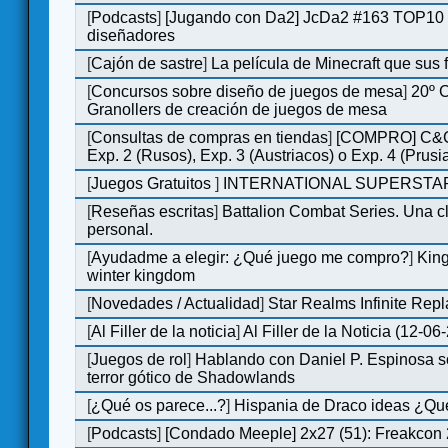
[
Podcasts
]
[Jugando con Da2] JcDa2 #163 TOP10 
diseñadores
[
Cajón de sastre
]
La película de Minecraft que sus 
[
Concursos sobre diseño de juegos de mesa
]
20º 
Granollers de creación de juegos de mesa
[
Consultas de compras en tiendas
]
[COMPRO] C&C
Exp. 2 (Rusos), Exp. 3 (Austriacos) o Exp. 4 (Prusi
[
Juegos Gratuitos
]
INTERNATIONAL SUPERSTAR
[
Reseñas escritas
]
Battalion Combat Series. Una cl
personal.
[
Ayudadme a elegir: ¿Qué juego me compro?
]
King
winter kingdom
[
Novedades / Actualidad
]
Star Realms Infinite Repl
[
Al Filler de la noticia
]
Al Filler de la Noticia (12-06
[
Juegos de rol
]
Hablando con Daniel P. Espinosa s
terror gótico de Shadowlands
[
¿Qué os parece...?
]
Hispania de Draco ideas ¿Qu
[
Podcasts
]
[Condado Meeple] 2x27 (51): Freakcon