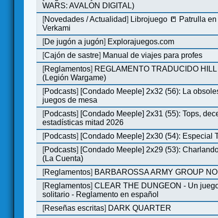
WARS: AVALON DIGITAL)
[
Novedades / Actualidad
]
Librojuego 📒 Patrulla en
Verkami
[
De jugón a jugón
]
Explorajuegos.com
[
Cajón de sastre
]
Manual de viajes para profes
[
Reglamentos
]
REGLAMENTO TRADUCIDO HILL
(Legión Wargame)
[
Podcasts
]
[Condado Meeple] 2x32 (56): La obsole
juegos de mesa
[
Podcasts
]
[Condado Meeple] 2x31 (55): Tops, dec
estadísticas mitad 2026
[
Podcasts
]
[Condado Meeple] 2x30 (54): Especial
[
Podcasts
]
[Condado Meeple] 2x29 (53): Charlando
(La Cuenta)
[
Reglamentos
]
BARBAROSSA ARMY GROUP NO
[
Reglamentos
]
CLEAR THE DUNGEON - Un juego 
solitario - Reglamento en español
[
Reseñas escritas
]
DARK QUARTER