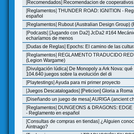
[
Recomendados
]
Recomendacion de cooperativos 
[
Reglamentos
]
THUNDER ROAD: IGNITION - Regl
español
[
Reglamentos
]
Rubout (Australian Design Group) 
[
Podcasts
]
[Jugando con Da2] JcDa2 #164 Mecáni
echaríamos de menos
[
Dudas de Reglas
]
Epochs: El camino de las cultu
[
Reglamentos
]
REGLAMENTO TRADUCIDO RED
(Legion Wargame)
[
Divulgación lúdica
]
De Monopoly a Ark Nova: qué
104.640 juegos sobre la evolución del di
[
Playtestings
]
Ayuda para mi primer proyecto
[
Juegos Descatalogados
]
[Peticion] Gloria a Roma
[
Diseñando un juego de mesa
]
AURIGA (ancient cha
[
Reglamentos
]
DUNGEONS & DRAGONS: EDGE 
- Reglamento en español
[
Consultas de compras en tiendas
]
¿Alguien conoce
Aintnago?