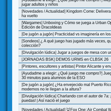
jugar adultos y niños
[
Novedades / Actualidad
]
Kingdom Come: Deliveran
ha vuelto
[
Wargames
]
Unboxing y Cómo se juega a Urban Op
Edición de DracoIdeas
[
De jugón a jugón
]
Practicidad vs imaginería en lo
[
Sondeos
]
¿ A qué juego has jugado más veces, qu
colección?
[
Divulgación lúdica
]
Jugar a juegos de mesa con u
[
JORNADAS BSK
]
DEMOS URMS en CLBSK 26
[
Pintores, escultores y artistas
]
Pintor Alicante y en
[
Ayudadme a elegir: ¿Qué juego me compro?
]
Jue
30 minutos para alumnos de la ESO
[
De jugón a jugón
]
¿Ha envejecido mal Puerto Rico
modernos no le llegan a la altura?
[
Divulgación lúdica
]
Charlando con el autor de 7a:
puedas! | Así nació el juego
[
Novedades / Actualidad
]
🦊Fox One: Air Combat 