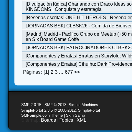
[
Divulgación lúdica
]
Charlando con Draco Ideas s
KINGDOMS | Conquista y estrategia
[
Reseñas escritas
]
ONE HIT HEROES - Reseña en 
[
JORNADAS BSK
]
CLBSK26 - Comida de Bienve
[
Madrid
]
Madrid - Pacífico Grupo de Meetup (+50 
en Six Board Game Coffe
[
JORNADAS BSK
]
PATROCINADORES CLBSK2
[
Componentes y Erratas
]
Erratas en Storyfold: Wi
[
Componentes y Erratas
]
Cthulhu: Dark Providence 
Páginas: [
1
]
2
3
...
677
>>
SMF 2.0.15
|
SMF © 2013
,
Simple Machines
SimplePortal 2.3.5 © 2008-2012, SimplePortal
SMFSimple.com Theme | Skin Samp
Sitemap:
Boards
|
Topics
|
XML