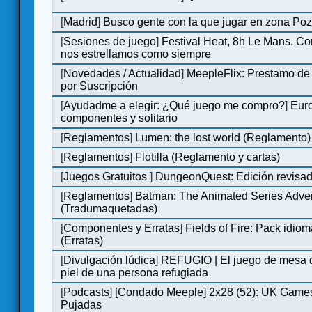
[
Madrid
]
Busco gente con la que jugar en zona Po
[
Sesiones de juego
]
Festival Heat, 8h Le Mans. C
nos estrellamos como siempre
[
Novedades / Actualidad
]
MeepleFlix: Prestamo de
por Suscripción
[
Ayudadme a elegir: ¿Qué juego me compro?
]
Eur
componentes y solitario
[
Reglamentos
]
Lumen: the lost world (Reglamento)
[
Reglamentos
]
Flotilla (Reglamento y cartas)
[
Juegos Gratuitos
]
DungeonQuest: Edición revisad
[
Reglamentos
]
Batman: The Animated Series Adve
(Tradumaquetadas)
[
Componentes y Erratas
]
Fields of Fire: Pack id
(Erratas)
[
Divulgación lúdica
]
REFUGIO | El juego de mesa q
piel de una persona refugiada
[
Podcasts
]
[Condado Meeple] 2x28 (52): UK Games
Pujadas