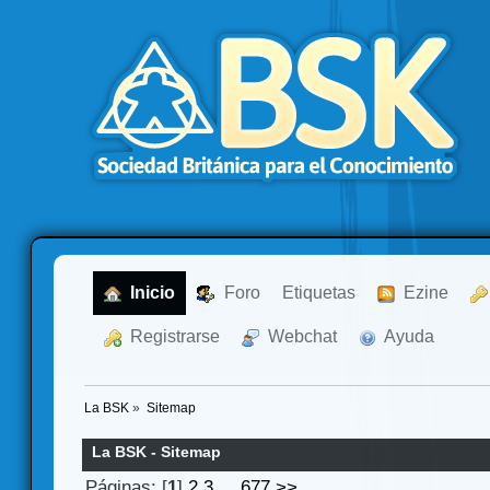
  Inicio
  Foro
Etiquetas
  Ezine
  Registrarse
  Webchat
  Ayuda
La BSK
»
Sitemap
La BSK - Sitemap
Páginas: [
1
]
2
3
...
677
>>