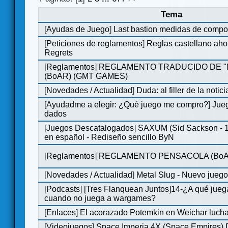
Tema
[
Ayudas de Juego
]
Last bastion medidas de comp
[
Peticiones de reglamentos
]
Reglas castellano aho
Regrets
[
Reglamentos
]
REGLAMENTO TRADUCIDO DE 
(BoAR) (GMT GAMES)
[
Novedades / Actualidad
]
Duda: al filler de la notici
[
Ayudadme a elegir: ¿Qué juego me compro?
]
Jueg
dados
[
Juegos Descatalogados
]
SAXUM (Sid Sackson - 
en español - Rediseño sencillo ByN
[
Reglamentos
]
REGLAMENTO PENSACOLA (BoA
[
Novedades / Actualidad
]
Metal Slug - Nuevo jueg
[
Podcasts
]
[Tres Flanquean Juntos]14-¿A qué jue
cuando no juega a wargames?
[
Enlaces
]
El acorazado Potemkin en Weichar lucha
[
Videojuegos
]
Space Imperia 4X (Space Empires) D