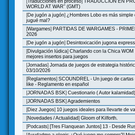
[
Traducciones en proceso
]
TRADUCCIÓN EN PRO
WORLD AT WAR" (GMT)
[
De jugón a jugón
]
¿Hombres Lobo es más simple q
jugué mal?
[
Wargames
]
PARTIDAS DE WARGAMES - PRIM
2026
[
De jugón a jugón
]
Desintoxicación jugona expres
[
Divulgación lúdica
]
Charlando con la Chica WOM | 
mejores insertos para juegos
[
Jornadas
]
Jornada de juegos de estrategia históri
03/10/2026
[
Reglamentos
]
SCOUNDREL - Un juego de cartas en
like - Reglamento en español
[
JORNADAS BSK
]
Cuestionario ( Autor kalamidad
[
JORNADAS BSK
]
Agrademientos
[
Diez Juegos
]
10 juegos ideales para llevarte de 
[
Novedades / Actualidad
]
Gloom of Kilforth.
[
Podcasts
]
[Tres Flanquean Juntos] 13 - Desde Ru
[
Ayudadme a elegir: ¿Qué juego me compro?
]
Mejo