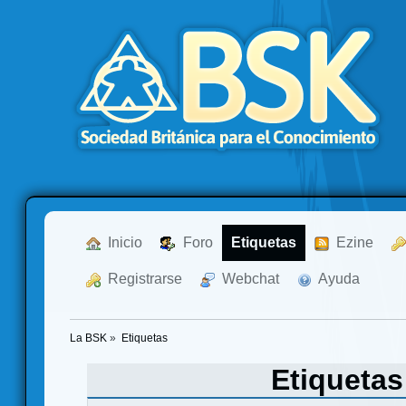
  Inicio
  Foro
Etiquetas
  Ezine
  Registrarse
  Webchat
  Ayuda
La BSK
»
Etiquetas
Etiqueta