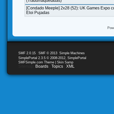
(Tradumaquetadas)
[Condado Meeple] 2x28 (52): UK Games Expo c
Eloi Pujadas
Pow
SMF 2.0.15
|
SMF © 2013
,
Simple Machines
SimplePortal 2.3.5 © 2008-2012, SimplePortal
SMFSimple.com Theme | Skin Samp
Sitemap:
Boards
|
Topics
|
XML