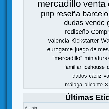
mercadillo
venta
pnp
reseña
barcel
dudas
vendo
rediseño
Comp
valencia
Kickstarter
Wa
eurogame
juego de mes
"mercadillo"
miniatura
familiar
icehouse
dados
cádiz
va
málaga
alicante
3
Últimas Eti
Asunto