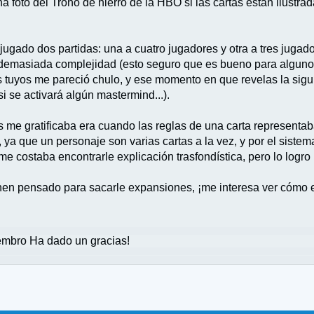
na foto del Trono de hierro de la HBO si las cartas están ilust
 jugado dos partidas: una a cuatro jugadores y otra a tres jugado
 sin demasiada complejidad (esto seguro que es bueno para alguno
los tuyos me pareció chulo, y ese momento en que revelas la sig
 si se activará algún mastermind...).
me gratificaba era cuando las reglas de una carta representab
a que un personaje son varias cartas a la vez, y por el sistema
me costaba encontrarle explicación trasfondística, pero lo logro 
enen pensado para sacarle expansiones, ¡me interesa ver cómo 
mbro Ha dado un gracias!