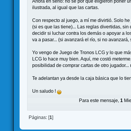
Ahora en serio: no sé por qué eligieron poner u
ilustrada, al igual que las cartas.
Con respecto al juego, a mí me divirtió. Solo he
(si es que las tiene)... Las reglas divertidas,
decidir si luchar contra los demás o apoyar a 
va a pasar... (si avanzará el río, si no avanzará,
Yo vengo de Juego de Tronos LCG y lo que más 
LCG lo hace muy bien. Aquí, me costó meterme, y
posibilidad de comprar cartas de otro jugador... 
Te adelantan ya desde la caja básica que lo ti
Un saludo !
Para este mensaje,
1
Mie
Páginas: [
1
]