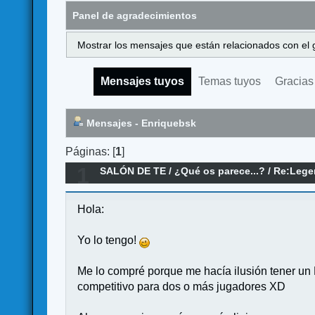
Panel de agradecimientos
Mostrar los mensajes que están relacionados con el 
Mensajes tuyos
Temas tuyos
Gracias
Mensajes - Enriquebsk
Páginas: [
1
]
1
SALÓN DE TE
/
¿Qué os parece...?
/
Re:Lege
Hola:
Yo lo tengo!
Me lo compré porque me hacía ilusión tener un L
competitivo para dos o más jugadores XD