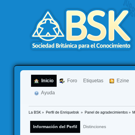
  Inicio
  Foro
Etiquetas
  Ezine
  Ayuda
La BSK
»
Perfil de Enriquebsk 
»
Panel de agradecimientos
»
M
Información del Perfil
Distinciones