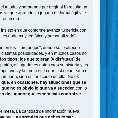
 tutorial y sorprende por original b) resulta un
os ya que aprendes a jugarla de forma ágil y te
 recursos)
e insisto en que conforme avanza tu pericia con
ajes (todo muy temático y personalizado).
ón en los "librojuegos", donde se te ofrecen
n distintas posibilidades, y en muchos casos no
os tipos: los que toleran (y disfrutan) de
pinión, el jugador es quien crea su historia y es
e opciones y la forma en la que está planteado e
 campaña, sino el transcurso de ella. No es
s que, en ocasiones, hay situaciones que se
s que no es obvio lo que va a suceder,
con lo
tipo de jugador que espera más control se
 de mesa. La cantidad de información nueva,
madora...
y aprendes que debes tomar