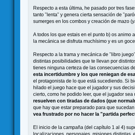
Respecto a esta última, he pasado por tres fases
tanto "lenta" y genera cierta sensación de "paró
sumerges en los combos y creación de mazo (ya
A todos los que estais en el punto b) os animo 
la mecánica se disfruta muchísimo y es un goce
Respecto a la trama y mecánica de "libro juego":
distintas posibilidades que te llevan por distin
tienes ninguna certeza de las consecuencias d
esta incertidumbre y los que reniegan de es
el protagonista de lo que está sucediendo. Si bi
hilado el juego hace que el jugador y sus decis
cierto, como he podido leer, que el jugador sea
resuelven con tiradas de dados (que normalm
que hay que estar preparado para que sucedan
vea frustrado por no hacer la "partida perfec
El inicio de la campaña (del capítulo 1 al 4) s
localizaciones, personajes, misiones distintas