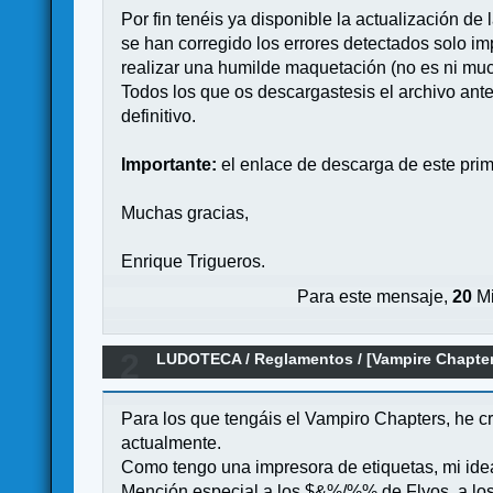
Por fin tenéis ya disponible la actualización de
se han corregido los errores detectados solo i
realizar una humilde maquetación (no es ni muc
Todos los que os descargastesis el archivo anter
definitivo.
Importante:
el enlace de descarga de este prim
Muchas gracias,
Enrique Trigueros.
Para este mensaje,
20
Mi
2
LUDOTECA
/
Reglamentos
/
[Vampire Chapter
Para los que tengáis el Vampiro Chapters, he c
actualmente.
Como tengo una impresora de etiquetas, mi idea 
Mención especial a los $&%/%% de Flyos, a los cu