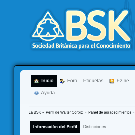
  Inicio
  Foro
Etiquetas
  Ezine
  Ayuda
La BSK
»
Perfil de Walter Corbitt 
»
Panel de agradecimientos
»
Información del Perfil
Distinciones