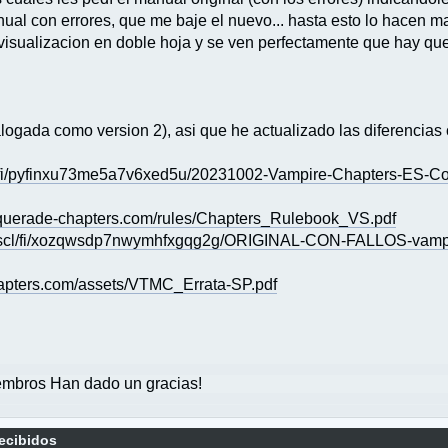
l con errores, que me baje el nuevo... hasta esto lo hacen ma
visualizacion en doble hoja y se ven perfectamente que hay que
ogada como version 2), asi que he actualizado las diferencias
l/fi/pyfinxu73me5a7v6xed5u/20231002-Vampire-Chapters-ES-C
querade-chapters.com/rules/Chapters_Rulebook_VS.pdf
/scl/fi/xozqwsdp7nwymhfxgqg2g/ORIGINAL-CON-FALLOS-vampir
apters.com/assets/VTMC_Errata-SP.pdf
mbros Han dado un gracias!
recibidos