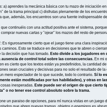
: a) aprendes la mecánica básica con tu mazo de iniciación en el
n" de la trama principal c) disfrutas plenamente de los encuentr
 que, además, los encuentros son una fuente indispensable de
a que continuéis con una actitud positiva ante el sistema, porqu
 comprar nuevas cartas y "ojear" los mazos del resto de person
 Es rigurosamente cierto que el juego tiene una clara inspiraci
tos caminos. Esto se traduce en decisiones que te abren o cierra
e la decisión que has tomado.
Esto divide a los jugadores en d
a ausencia de control total sobre las consecuencias.
En mi o
en es cierto que los textos están ya predefinidos, la cantidad d
iones sean cruciales y decisivas para no solo el resultado de la
 un mero espectador de lo que sucede, todo lo contrario.
Sí lo e
ente están modificadas por tus habilidades), y otras en la
 cosas inesperadas.
Este puede ser el origen de que cierto 
ta" o no tener ese control absoluto sobre la trama.
upone un paraiso de opciones, para mí nunca vistas en un juego
, estados que abren nuevas tramas, objetos o enemigos es abru