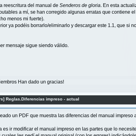
 la reescritura del manual de
Senderos de gloria
. En esta actuali
mputables a mí, se han corregido algunas erratas que contiene 
ho menos mi fuerte).
ior ya podéis borrarlo/eliminarlo y descargar este 1.1, que si n
er mensaje sigue siendo válido.
embros Han dado un gracias!
s] Reglas.Diferencias impreso - actual
reado un PDF que muestra las diferencias del manual impreso a
es ir modificar el manual impreso en las partes que lo necesite
ales les pedí el manual original (con los errores) indicándoles