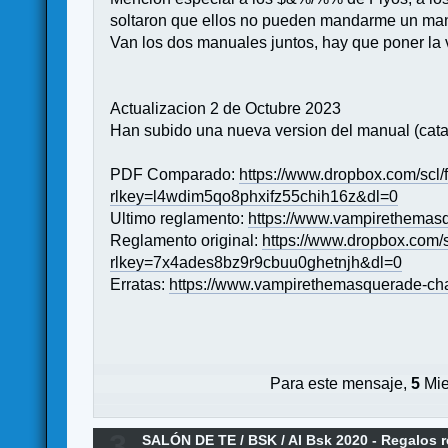
soltaron que ellos no pueden mandarme un manua
Van los dos manuales juntos, hay que poner la 
Actualizacion 2 de Octubre 2023
Han subido una nueva version del manual (catal
PDF Comparado:
https://www.dropbox.com/sc
rlkey=l4wdim5qo8phxifz55chih16z&dl=0
Ultimo reglamento:
https://www.vampirethemas
Reglamento original:
https://www.dropbox.com
rlkey=7x4ades8bz9r9cbuu0ghetnjh&dl=0
Erratas:
https://www.vampirethemasquerade-ch
Para este mensaje,
5
Mie
3
SALÓN DE TE
/
BSK
/
AI Bsk 2020 - Regalos 