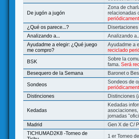
Zona de charl
De jugón a jugón
relacionadas 
periódicamen
¿Qué os parece...?
Disertaciones
Analizando a...
Analizando a..
Ayudadme a elegir: ¿Qué juego
Ayudadme a e
me compro?
reciclado per
Sobre la comu
BSK
fama.
Será re
Besequero de la Semana
Baronet o Be
Sondeos de o
Sondeos
periódicament
Distinciones
Distinciones 
Kedadas infor
Kedadas
asociaciones, 
jornadas "ofic
Madrid
Gen X de C/ P
TICHUMAD2K8 -Torneo de
1 er Torneo de
Tichu