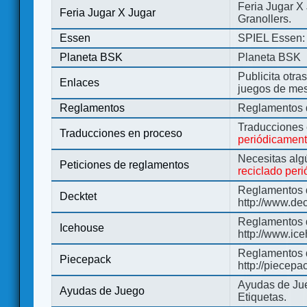
Feria Jugar X
Feria Jugar X Jugar
Granollers.
Essen
SPIEL Essen: 
Planeta BSK
Planeta BSK
Publicita otra
Enlaces
juegos de me
Reglamentos
Reglamentos d
Traducciones
Traducciones en proceso
periódicamen
Necesitas alg
Peticiones de reglamentos
reciclado per
Reglamentos d
Decktet
http://www.de
Reglamentos d
Icehouse
http://www.ic
Reglamentos 
Piecepack
http://piecepa
Ayudas de Jue
Ayudas de Juego
Etiquetas.