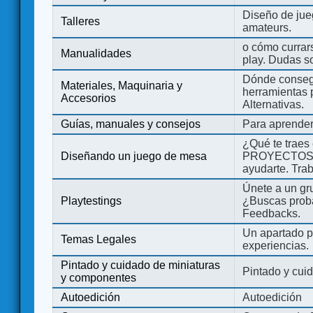
Diseño de jue
Talleres
amateurs.
o cómo currars
Manualidades
play. Dudas so
Dónde consegu
Materiales, Maquinaria y
herramientas 
Accesorios
Alternativas.
Guías, manuales y consejos
Para aprender
¿Qué te traes
Diseñando un juego de mesa
PROYECTOS co
ayudarte. Tra
Únete a un gru
Playtestings
¿Buscas probad
Feedbacks.
Un apartado pa
Temas Legales
experiencias.
Pintado y cuidado de miniaturas
Pintado y cui
y componentes
Autoedición
Autoedición