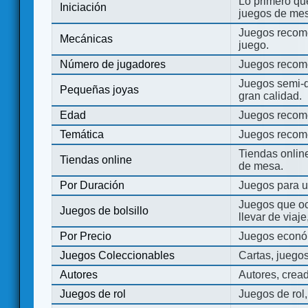
Lo primero que
Iniciación
juegos de mes
Juegos recome
Mecánicas
juego.
Número de jugadores
Juegos recom
Juegos semi-d
Pequeñas joyas
gran calidad.
Edad
Juegos recom
Temática
Juegos recom
Tiendas onli
Tiendas online
de mesa.
Por Duración
Juegos para u
Juegos que o
Juegos de bolsillo
llevar de viaje
Por Precio
Juegos económ
Juegos Coleccionables
Cartas, juego
Autores
Autores, crea
Juegos de rol
Juegos de rol,