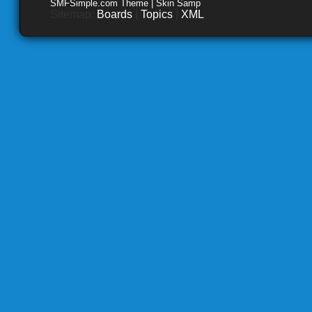
SMFSimple.com Theme | Skin Samp
Sitemap:
Boards
|
Topics
|
XML