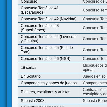
Concurso
Concurso de 
Concurso Temático #1
Concurso Temá
(Escarabajos)
Concurso Temático #2 (Navidad)
Concurso Tem
Concurso Temático #3
Concurso Tem
(Superhéroes)
Concurso Temático #4 (Lovecraft
Concurso Temá
y Cthulhu)
Concurso Temático #5 (Piel de
Concurso Temá
Toro)
Concurso Temático #6 (NSR)
Concurso Tem
Microjuegos d
18 cartas
opinar.
En Solitario
Juegos en soli
Componentes y partes de juegos
Componentes 
Contratación d
Pintores, escultores y artistas
esculpido y d
Subasta 2008
Subasta Bene