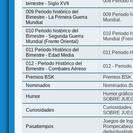
008 Periodo hi
bimestre - Siglo XVII
009 Periodo histórico del
009 Periodo hi
Bimestre - La Primera Guerra
Mundial.
Mundial
010 Periodo histórico del
010 Periodo h
Bimestre - Segunda Guerra
Mundial (Frent
Mundial (Frente Oriental)
011 Periodo Histórico del
011 Periodo H
Bimestre - Edad Media
012 - Periodo Histórico del
012 - Periodo
Bimestre - Combates Aéreos
Premios BSK
Premios BSK
Nominados
Nominados (fa
Humor gráfico
Humor
SOBRE JUEG
Curiosidades.
Curiosidades
SOBRE JUEG
Juegos de Ing
Pasatiempos
Rompecabezas
deductiva/indu