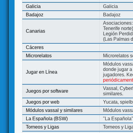
Galicia
Galicia
Badajoz
Badajoz
Asociaciones:
Tenerife norte
Canarias
Legión Perdida
(Las Palmas d
Cáceres
Microrelatos
Microrelatos 
Módulos vassa
donde jugar 
Jugar en Línea
jugadores. Ke
periódicamen
Vassal, Cyber
Juegos por software
similares.
Juegos por web
Yucata, spiel
Módulos vassal y similares
Módulos vassa
La Española (BSW)
"La Española
Torneos y Ligas
Torneos y Lig