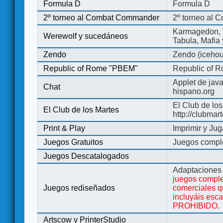
Formula D
Formula D
2º torneo al Combat Commander
2º torneo al
Karmagedon, W
Werewolf y sucedáneos
Tabula, Mafia
Zendo
Zendo (iceho
Republic of Rome "PBEM"
Republic of 
Applet de jav
Chat
hispano.org
El Club de los
El Club de los Martes
http://clubmar
Print & Play
Imprimir y Jug
Juegos Gratuitos
Juegos complet
Juegos Descatalogados
Adaptaciones 
juegos comple
Juegos rediseñados
comerciales q
incluyáis esc
PROHIBIDO.
Artscow y PrinterStudio