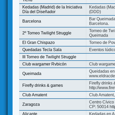
Kedadas (Madrid) de la Iniciativa
Kedadas (Madri
Día del Diseñador
(DDD)
Bar Queimada.
Barcelona
Barcelona.
Torneo de Twil
2º Torneo Twilight Struggle
Queimada
El Gran Chispazo
Torneo de Po
Quedadas Tecla Sala
Eventos lúdico
III Torneo de Twilight Struggle
Club wargamer Rvbicón
Club wargame
Queidadas en
Queimada
www.eldracde
Firefly drinks
Firefly drinks & games
http://www.fir
Club Amatent
Club Amatent,
Centro Cívico 
Zaragoza
CP: 50014 http
Alicante
Kedadas en Al