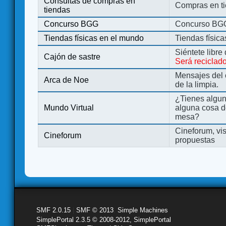
Consultas de compras en
Compras en ti
tiendas
Concurso BGG
Concurso BG
Tiendas físicas en el mundo
Tiendas físic
Siéntete libre
Cajón de sastre
Será reciclad
Mensajes del 
Arca de Noe
de la limpia.
¿Tienes algu
Mundo Virtual
alguna cosa d
mesa?
Cineforum, vis
Cineforum
propuestas
SMF 2.0.15
|
SMF © 2013
,
Simple Machines
SimplePortal 2.3.5 © 2008-2012, SimplePortal