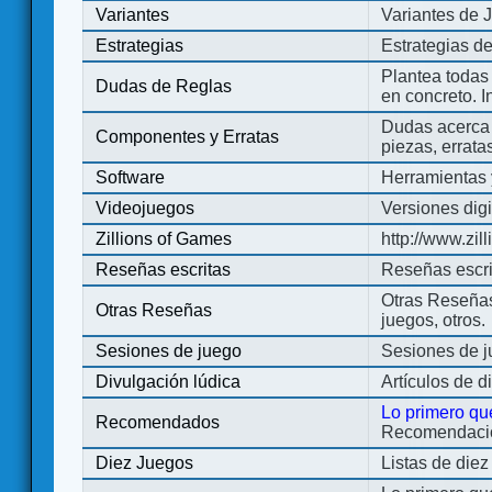
Variantes
Variantes de 
Estrategias
Estrategias d
Plantea todas
Dudas de Reglas
en concreto. 
Dudas acerca 
Componentes y Erratas
piezas, errata
Software
Herramientas 
Videojuegos
Versiones digi
Zillions of Games
http://www.zi
Reseñas escritas
Reseñas escri
Otras Reseñas 
Otras Reseñas
juegos, otros.
Sesiones de juego
Sesiones de 
Divulgación lúdica
Artículos de d
Lo primero qu
Recomendados
Recomendacion
Diez Juegos
Listas de die