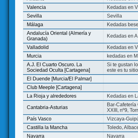
Valencia
Kedadas en V
Sevilla
Sevilla
Málaga
Kedadas bese
Andalucía Oriental (Almería y
Kedadas en An
Granada)
Valladolid
Kedadas en Va
Murcia
kedadas en M
A.J. El Cuarto Oscuro. La
Si te gustan l
Sociedad Oculta [Cartagena]
este es tu sit
El Duende [Murcia/El Palmar]
Club Meeple [Cartagena]
La Rioja y alrededores
Kedadas en L
Bar-Cafetería 
Cantabria-Asturias
XXIII, nº9, To
País Vasco
Vizcaya-Guip
Castilla la Mancha
Toledo, Albac
Navarra
Navarra