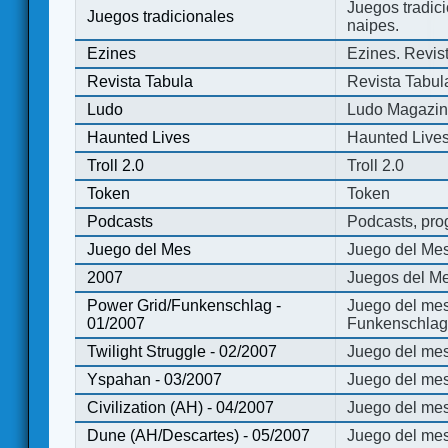
Juegos tradici
Juegos tradicionales
naipes.
Ezines
Ezines. Revist
Revista Tabula
Revista Tabul
Ludo
Ludo Magazi
Haunted Lives
Haunted Live
Troll 2.0
Troll 2.0
Token
Token
Podcasts
Podcasts, pro
Juego del Mes
Juego del Me
2007
Juegos del Me
Power Grid/Funkenschlag -
Juego del mes
01/2007
Funkenschlag 
Twilight Struggle - 02/2007
Juego del mes
Yspahan - 03/2007
Juego del me
Civilization (AH) - 04/2007
Juego del mes 
Dune (AH/Descartes) - 05/2007
Juego del me