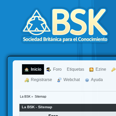
  Inicio
  Foro
Etiquetas
  Ezine
  Registrarse
  Webchat
  Ayuda
La BSK
»
Sitemap
La BSK - Sitemap