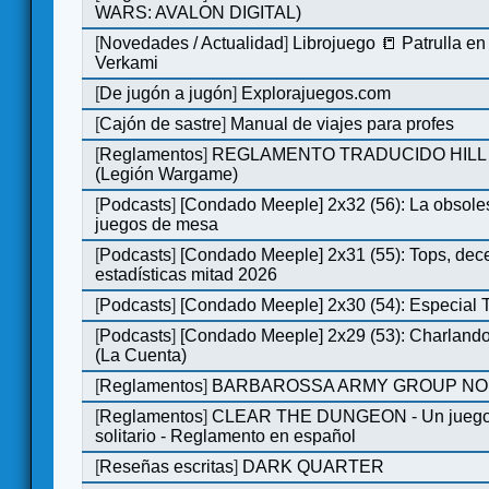
WARS: AVALON DIGITAL)
[
Novedades / Actualidad
]
Librojuego 📒 Patrulla en
Verkami
[
De jugón a jugón
]
Explorajuegos.com
[
Cajón de sastre
]
Manual de viajes para profes
[
Reglamentos
]
REGLAMENTO TRADUCIDO HILL
(Legión Wargame)
[
Podcasts
]
[Condado Meeple] 2x32 (56): La obsole
juegos de mesa
[
Podcasts
]
[Condado Meeple] 2x31 (55): Tops, dec
estadísticas mitad 2026
[
Podcasts
]
[Condado Meeple] 2x30 (54): Especial
[
Podcasts
]
[Condado Meeple] 2x29 (53): Charlando
(La Cuenta)
[
Reglamentos
]
BARBAROSSA ARMY GROUP NO
[
Reglamentos
]
CLEAR THE DUNGEON - Un juego 
solitario - Reglamento en español
[
Reseñas escritas
]
DARK QUARTER