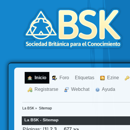
  Inicio
  Foro
Etiquetas
  Ezine
  Registrarse
  Webchat
  Ayuda
La BSK
»
Sitemap
La BSK - Sitemap
Páginas: [
1
]
2
3
...
677
>>