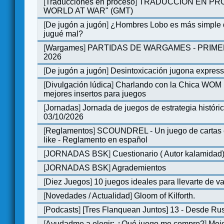
[
Traducciones en proceso
]
TRADUCCIÓN EN PRO
WORLD AT WAR" (GMT)
[
De jugón a jugón
]
¿Hombres Lobo es más simple q
jugué mal?
[
Wargames
]
PARTIDAS DE WARGAMES - PRIM
2026
[
De jugón a jugón
]
Desintoxicación jugona expres
[
Divulgación lúdica
]
Charlando con la Chica WOM | 
mejores insertos para juegos
[
Jornadas
]
Jornada de juegos de estrategia históri
03/10/2026
[
Reglamentos
]
SCOUNDREL - Un juego de cartas en
like - Reglamento en español
[
JORNADAS BSK
]
Cuestionario ( Autor kalamidad
[
JORNADAS BSK
]
Agrademientos
[
Diez Juegos
]
10 juegos ideales para llevarte de 
[
Novedades / Actualidad
]
Gloom of Kilforth.
[
Podcasts
]
[Tres Flanquean Juntos] 13 - Desde Ru
[
Ayudadme a elegir: ¿Qué juego me compro?
]
Mejo