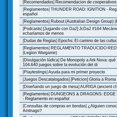
[
Recomendados
]
Recomendacion de cooperativos 
[
Reglamentos
]
THUNDER ROAD: IGNITION - Regl
español
[
Reglamentos
]
Rubout (Australian Design Group) 
[
Podcasts
]
[Jugando con Da2] JcDa2 #164 Mecáni
echaríamos de menos
[
Dudas de Reglas
]
Epochs: El camino de las cultu
[
Reglamentos
]
REGLAMENTO TRADUCIDO RED
(Legion Wargame)
[
Divulgación lúdica
]
De Monopoly a Ark Nova: qué
104.640 juegos sobre la evolución del di
[
Playtestings
]
Ayuda para mi primer proyecto
[
Juegos Descatalogados
]
[Peticion] Gloria a Roma
[
Diseñando un juego de mesa
]
AURIGA (ancient cha
[
Reglamentos
]
DUNGEONS & DRAGONS: EDGE 
- Reglamento en español
[
Consultas de compras en tiendas
]
¿Alguien conoce
Aintnago?