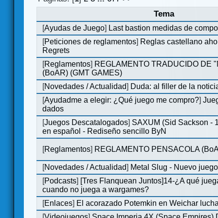
Tema
[
Ayudas de Juego
]
Last bastion medidas de comp
[
Peticiones de reglamentos
]
Reglas castellano aho
Regrets
[
Reglamentos
]
REGLAMENTO TRADUCIDO DE 
(BoAR) (GMT GAMES)
[
Novedades / Actualidad
]
Duda: al filler de la notici
[
Ayudadme a elegir: ¿Qué juego me compro?
]
Jueg
dados
[
Juegos Descatalogados
]
SAXUM (Sid Sackson - 
en español - Rediseño sencillo ByN
[
Reglamentos
]
REGLAMENTO PENSACOLA (BoA
[
Novedades / Actualidad
]
Metal Slug - Nuevo jueg
[
Podcasts
]
[Tres Flanquean Juntos]14-¿A qué jue
cuando no juega a wargames?
[
Enlaces
]
El acorazado Potemkin en Weichar lucha
[
Videojuegos
]
Space Imperia 4X (Space Empires) D