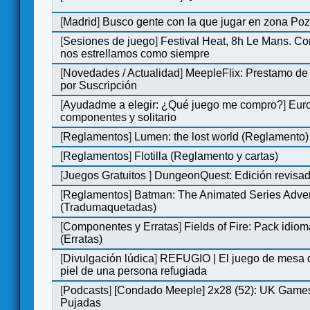
[
Madrid
]
Busco gente con la que jugar en zona Po
[
Sesiones de juego
]
Festival Heat, 8h Le Mans. C
nos estrellamos como siempre
[
Novedades / Actualidad
]
MeepleFlix: Prestamo de
por Suscripción
[
Ayudadme a elegir: ¿Qué juego me compro?
]
Eur
componentes y solitario
[
Reglamentos
]
Lumen: the lost world (Reglamento)
[
Reglamentos
]
Flotilla (Reglamento y cartas)
[
Juegos Gratuitos
]
DungeonQuest: Edición revisad
[
Reglamentos
]
Batman: The Animated Series Adve
(Tradumaquetadas)
[
Componentes y Erratas
]
Fields of Fire: Pack id
(Erratas)
[
Divulgación lúdica
]
REFUGIO | El juego de mesa q
piel de una persona refugiada
[
Podcasts
]
[Condado Meeple] 2x28 (52): UK Games
Pujadas