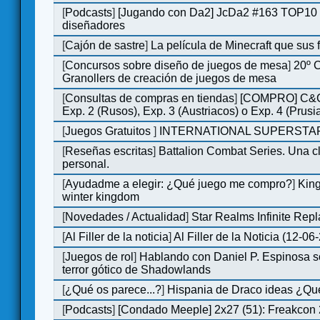
[
Podcasts
]
[Jugando con Da2] JcDa2 #163 TOP10 
diseñadores
[
Cajón de sastre
]
La película de Minecraft que sus 
[
Concursos sobre diseño de juegos de mesa
]
20º 
Granollers de creación de juegos de mesa
[
Consultas de compras en tiendas
]
[COMPRO] C&C
Exp. 2 (Rusos), Exp. 3 (Austriacos) o Exp. 4 (Prusi
[
Juegos Gratuitos
]
INTERNATIONAL SUPERSTAR
[
Reseñas escritas
]
Battalion Combat Series. Una cl
personal.
[
Ayudadme a elegir: ¿Qué juego me compro?
]
King
winter kingdom
[
Novedades / Actualidad
]
Star Realms Infinite Repl
[
Al Filler de la noticia
]
Al Filler de la Noticia (12-06
[
Juegos de rol
]
Hablando con Daniel P. Espinosa s
terror gótico de Shadowlands
[
¿Qué os parece...?
]
Hispania de Draco ideas ¿Qu
[
Podcasts
]
[Condado Meeple] 2x27 (51): Freakcon