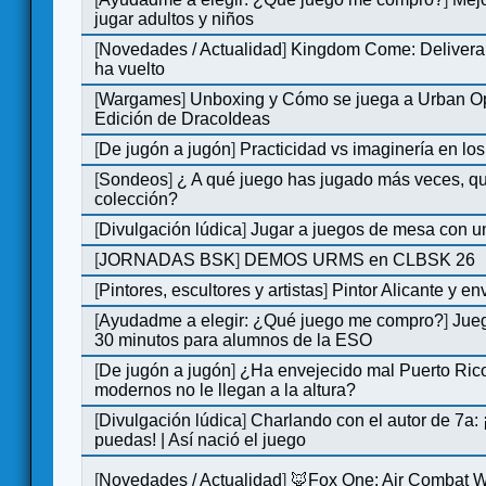
jugar adultos y niños
[
Novedades / Actualidad
]
Kingdom Come: Deliveran
ha vuelto
[
Wargames
]
Unboxing y Cómo se juega a Urban Op
Edición de DracoIdeas
[
De jugón a jugón
]
Practicidad vs imaginería en lo
[
Sondeos
]
¿ A qué juego has jugado más veces, qu
colección?
[
Divulgación lúdica
]
Jugar a juegos de mesa con u
[
JORNADAS BSK
]
DEMOS URMS en CLBSK 26
[
Pintores, escultores y artistas
]
Pintor Alicante y en
[
Ayudadme a elegir: ¿Qué juego me compro?
]
Jue
30 minutos para alumnos de la ESO
[
De jugón a jugón
]
¿Ha envejecido mal Puerto Rico
modernos no le llegan a la altura?
[
Divulgación lúdica
]
Charlando con el autor de 7a:
puedas! | Así nació el juego
[
Novedades / Actualidad
]
🦊Fox One: Air Combat 