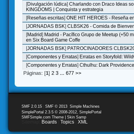
[
Divulgación lúdica
]
Charlando con Draco Ideas s
KINGDOMS | Conquista y estrategia
[
Reseñas escritas
]
ONE HIT HEROES - Reseña en 
[
JORNADAS BSK
]
CLBSK26 - Comida de Bienve
[
Madrid
]
Madrid - Pacífico Grupo de Meetup (+50 
en Six Board Game Coffe
[
JORNADAS BSK
]
PATROCINADORES CLBSK2
[
Componentes y Erratas
]
Erratas en Storyfold: Wi
[
Componentes y Erratas
]
Cthulhu: Dark Providence 
Páginas: [
1
]
2
3
...
677
>>
SMF 2.0.15
|
SMF © 2013
,
Simple Machines
SimplePortal 2.3.5 © 2008-2012, SimplePortal
SMFSimple.com Theme | Skin Samp
Sitemap:
Boards
|
Topics
|
XML