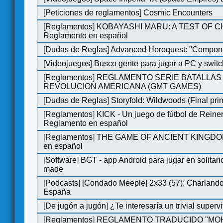
[
Peticiones de reglamentos
]
Cosmic Encounters
[
Reglamentos
]
KOBAYASHI MARU: A TEST OF 
Reglamento en español
[
Dudas de Reglas
]
Advanced Heroquest: "Compone
[
Videojuegos
]
Busco gente para jugar a PC y switc
[
Reglamentos
]
REGLAMENTO SERIE BATALLAS 
REVOLUCION AMERICANA (GMT GAMES)
[
Dudas de Reglas
]
Storyfold: Wildwoods (Final prim
[
Reglamentos
]
KICK - Un juego de fútbol de Reiner
Reglamento en español
[
Reglamentos
]
THE GAME OF ANCIENT KINGDOM
en español
[
Software
]
BGT - app Android para jugar en solitari
made
[
Podcasts
]
[Condado Meeple] 2x33 (57): Charlan
España
[
De jugón a jugón
]
¿Te interesaría un trivial super
[
Reglamentos
]
REGLAMENTO TRADUCIDO "MOH