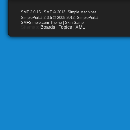
SMF 2.0.15
|
SMF © 2013
,
Simple Machines
SimplePortal 2.3.5 © 2008-2012, SimplePortal
SMFSimple.com Theme | Skin Samp
Sitemap:
Boards
|
Topics
|
XML