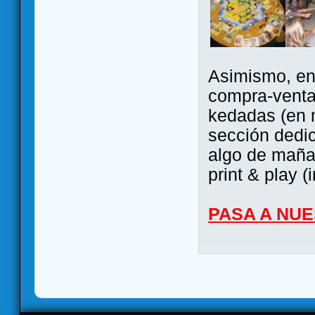
Asimismo, ent
compra-venta
kedadas (en 
sección dedi
algo de maña 
print & play (
PASA A NU