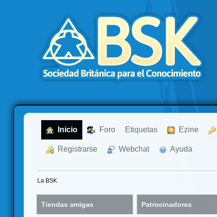
  Inicio
  Foro
Etiquetas
  Ezine
  Registrarse
  Webchat
  Ayuda
La BSK
Tiendas amigas
Patrocinadores