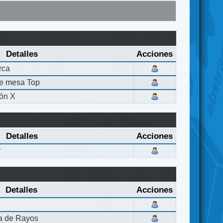
Detalles
Acciones
rca
de mesa Top
ón X
Detalles
Acciones
r
Detalles
Acciones
la de Rayos