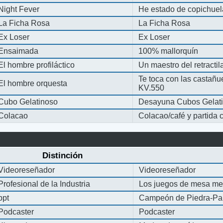
Night Fever
He estado de copichue
La Ficha Rosa
La Ficha Rosa
Ex Loser
Ex Loser
Ensaimada
100% mallorquín
El hombre profiláctico
Un maestro del retracti
Te toca con las castañu
El hombre orquesta
KV.550
Cubo Gelatinoso
Desayuna Cubos Gelat
Colacao
Colacao/café y partida
Distinción
Videoreseñador
Videoreseñador
Profesional de la Industria
Los juegos de mesa me
ppt
Campeón de Piedra-Pap
Podcaster
Podcaster