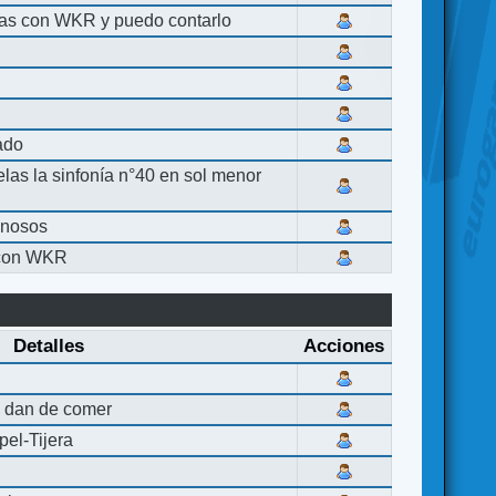
las con WKR y puedo contarlo
lado
elas la sinfonía n°40 en sol menor
inosos
 con WKR
Detalles
Acciones
 dan de comer
el-Tijera