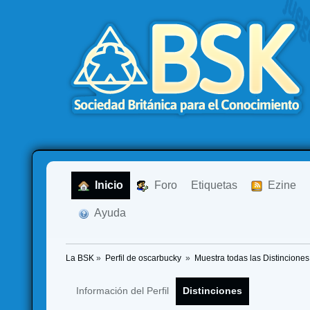
  Inicio
  Foro
Etiquetas
  Ezine
  Ayuda
La BSK
»
Perfil de oscarbucky 
»
Muestra todas las Distinciones
Información del Perfil
Distinciones