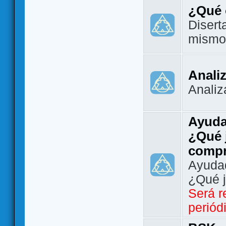
¿Qué 
Disert
mismo
Analiz
Analiz
Ayuda
¿Qué 
comp
Ayudad
¿Qué 
Será r
periód