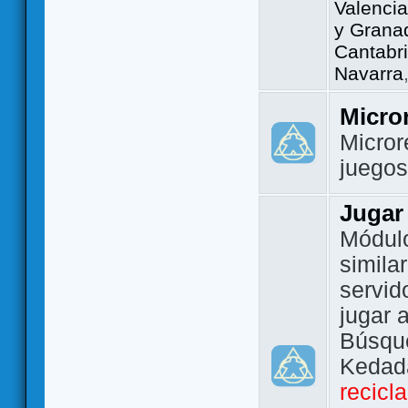
Valencia
y Grana
Cantabri
Navarra
Micro
Micror
juego
Jugar
Módulo
simila
servid
jugar 
Búsque
Kedada
recicl