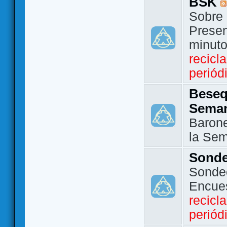
BSK
Sobre 
Presen
minut
recicl
periód
Beseq
Sema
Barone
la Se
Sond
Sondeo
Encue
recicl
periód