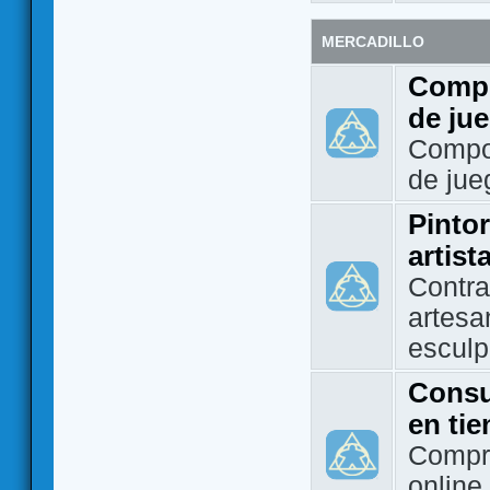
MERCADILLO
Compo
de ju
Compo
de jue
Pintor
artist
Contra
artesa
esculp
Consu
en ti
Compra
online 