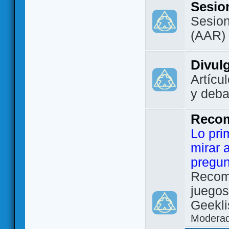
Sesio
Sesion
(AAR)
Divul
Artícu
y deba
Reco
Lo pri
mirar 
pregun
Recom
juegos
Geekli
Modera