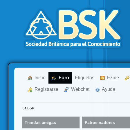
  Inicio
  Foro
Etiquetas
  Ezine
  Registrarse
  Webchat
  Ayuda
La BSK
Tiendas amigas
Patrocinadores