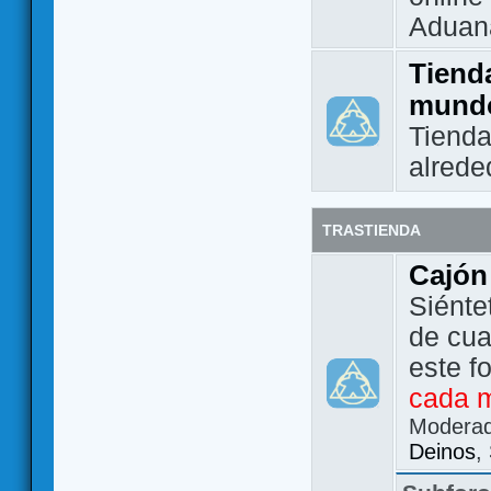
Aduan
Tienda
mund
Tienda
alrede
TRASTIENDA
Cajón
Siénte
de cua
este f
cada 
Modera
Deinos
,