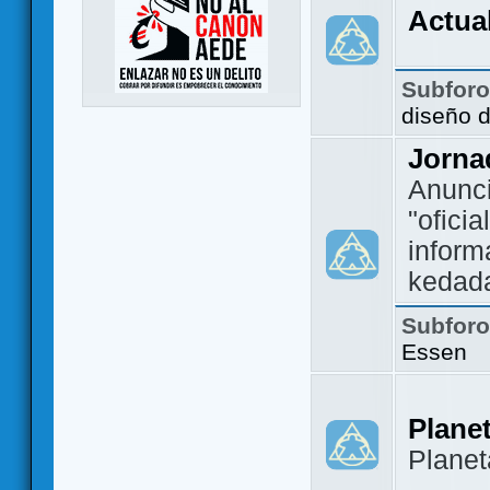
Actua
Subfor
diseño 
Jorna
Anunc
"ofici
inform
kedad
Subfor
Essen
Plane
Plane