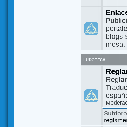
Enlac
Public
portal
blogs 
mesa.
LUDOTECA
Regla
Regla
Traduc
españo
Modera
Subfor
reglame