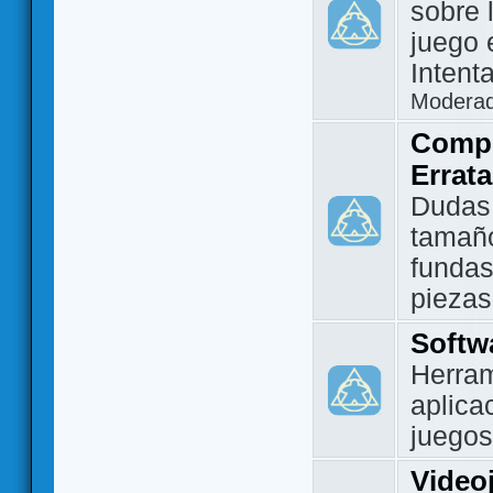
sobre 
juego 
Intent
Modera
Compo
Errat
Dudas
tamañ
fundas
piezas
Softw
Herram
aplica
juegos
Video