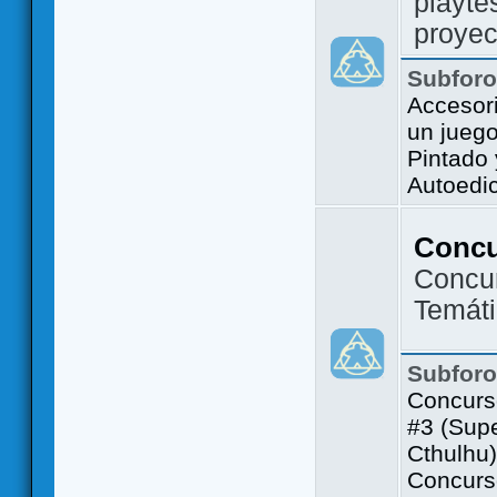
playte
proyec
Subfor
Accesor
un jueg
Pintado
Autoedi
Conc
Concu
Temát
Subfor
Concurs
#3 (Sup
Cthulhu)
Concurs