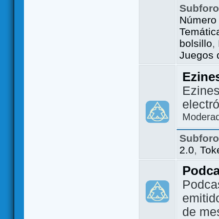
Subfor
Número 
Temátic
bolsillo
,
Juegos d
Ezine
Ezines
electr
Modera
Subfor
2.0
,
Tok
Podca
Podca
emitid
de me