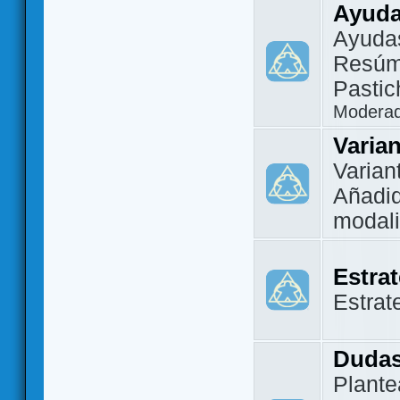
Ayuda
Ayuda
Resúm
Pastic
Modera
Varia
Varian
Añadi
modal
Estra
Estrat
Dudas
Plante