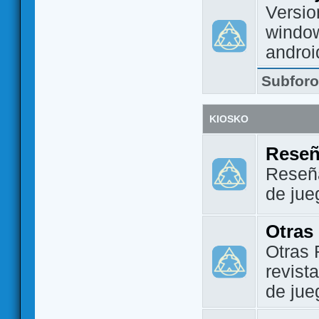
Versio
window
androi
Subfor
KIOSKO
Reseñ
Reseña
de jue
Otras
Otras 
revist
de jue