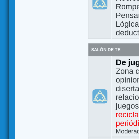
Rompe
Pensam
Lógic
deduct
SALÓN DE TE
De ju
Zona d
opinio
disert
relaci
juego
recicl
periód
Modera