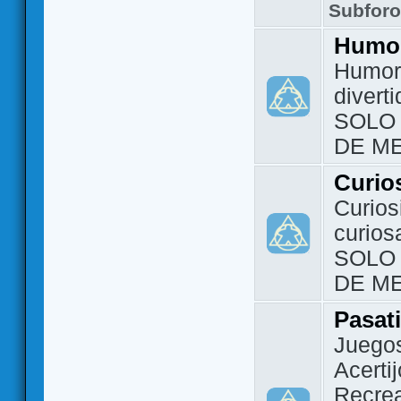
Subfor
Humo
Humor 
divert
SOLO
DE M
Curio
Curios
curios
SOLO
DE M
Pasat
Juegos
Acerti
Recrea