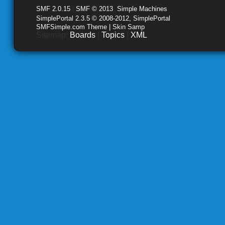
SMF 2.0.15
|
SMF © 2013
,
Simple Machines
SimplePortal 2.3.5 © 2008-2012, SimplePortal
SMFSimple.com Theme | Skin Samp
Sitemap:
Boards
|
Topics
|
XML