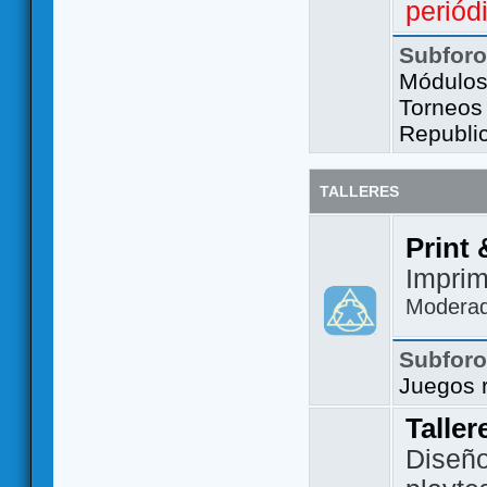
periód
Subfor
Módulos 
Torneos
Republi
TALLERES
Print 
Imprim
Modera
Subfor
Juegos 
Taller
Diseño