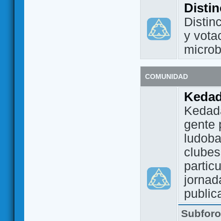
Disti
Distin
y vota
micro
COMUNIDAD
Keda
Kedada
gente 
ludoba
clubes
partic
jornad
public
Subfor