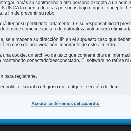
entregar jamás su contraseña a otra persona excepto a un admini
usar NUNCA la cuenta de otras personas bajo ningún concep
 a fin de prevenir su robo.
odrá llenar su perfil detalladamente. Es su responsabilidad pres
 determine como inexacta o de naturaleza vulgar será eliminada,
e, se almacena su dirección IP, en el supuesto caso que debamo
irá en caso de una violación importante de este acuerdo.
 una cookie, un archivo de texto que contiene bits de informac
mantenerlo conectado/desconectado. El software no reúne ni en
 para registrarte.
 político, social o religioso en cualquier sección del foro.