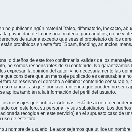
n no publicar ningún material "falso, difamatorio, inexacto, abus
a privacidad de la persona, material para adultos, o que viole
derechos de autor a excepto que seas el propietario de los der
én están prohibidos en este foro "Spam, flooding, anuncios, me
nal o dueños de este foro confirmar la validez de los mensajes
nto, no somos responsables de su contenido. No garantizamos la 
s expresan la opinión del autor, y no necesariamente las opini
era que considere que un mensaje publicado es censurable a noti
l foro se reservan el derecho a eliminar contenido censurable, 
oceso manual, así que, por favor entienda que pueden no ser c
se aplica también a la información del perfil del usuario.
 los mensajes que publica. Además, está de acuerdo en indemni
onado con este foro, su personal, y sus subsidiarios. Los dueños
relacionada recogida en este servicio) en el supuesto caso de u
 uso de este foro.
gir su nombre de usuario. Le aconsejamos que utilice un nombr