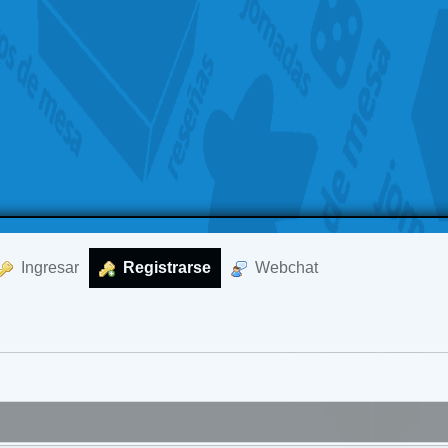
  Ingresar
  Registrarse
  Webchat