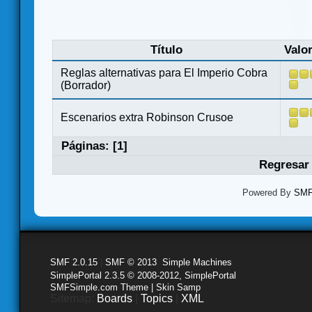
Título
Valo
Reglas alternativas para El Imperio Cobra
(Borrador)
Escenarios extra Robinson Crusoe
Páginas: [
1
]
Regresar 
Powered By
SMF 
SMF 2.0.15
|
SMF © 2013
,
Simple Machines
SimplePortal 2.3.5 © 2008-2012, SimplePortal
SMFSimple.com Theme | Skin Samp
Sitemap:
Boards
|
Topics
|
XML