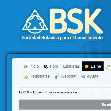
  Inicio
  Foro
Etiquetas
  Ezine
  Registrarse
  Webchat
  Ayuda
La BSK
»
Ezine
»
En mi casa jugamos así
En mi