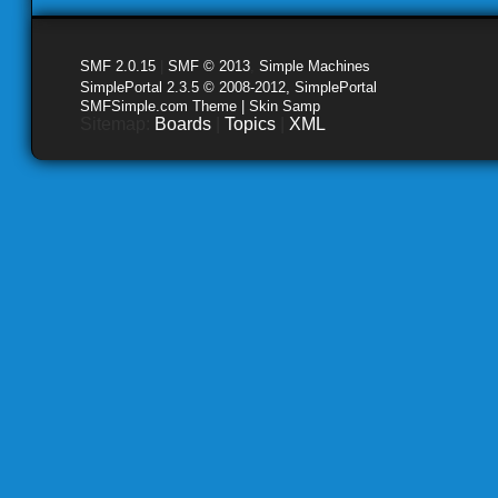
SMF 2.0.15
|
SMF © 2013
,
Simple Machines
SimplePortal 2.3.5 © 2008-2012, SimplePortal
SMFSimple.com Theme | Skin Samp
Sitemap:
Boards
|
Topics
|
XML