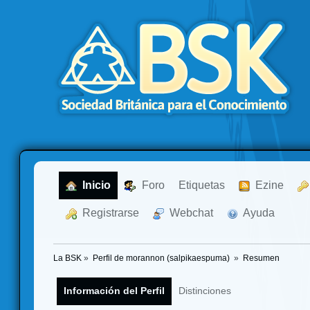
  Inicio
  Foro
Etiquetas
  Ezine
  Registrarse
  Webchat
  Ayuda
La BSK
»
Perfil de morannon (salpikaespuma) 
»
Resumen
Información del Perfil
Distinciones