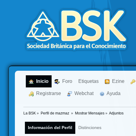
  Inicio
  Foro
Etiquetas
  Ezine
  Registrarse
  Webchat
  Ayuda
La BSK
»
Perfil de mazmaz 
»
Mostrar Mensajes
»
Adjuntos
Información del Perfil
Distinciones