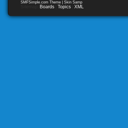
SMFSimple.com Theme | Skin Samp
Sitemap:
Boards
|
Topics
|
XML