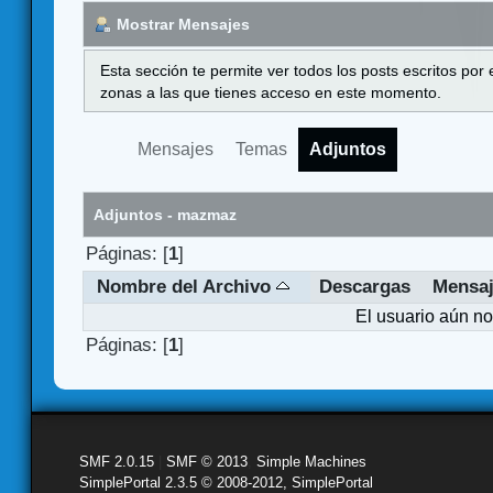
Mostrar Mensajes
Esta sección te permite ver todos los posts escritos por
zonas a las que tienes acceso en este momento.
Mensajes
Temas
Adjuntos
Adjuntos - mazmaz
Páginas: [
1
]
Nombre del Archivo
Descargas
Mensa
El usuario aún no
Páginas: [
1
]
SMF 2.0.15
|
SMF © 2013
,
Simple Machines
SimplePortal 2.3.5 © 2008-2012, SimplePortal