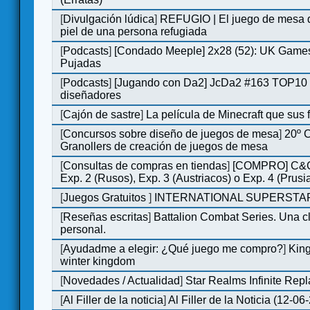
[
Divulgación lúdica
]
REFUGIO | El juego de mesa q
piel de una persona refugiada
[
Podcasts
]
[Condado Meeple] 2x28 (52): UK Games
Pujadas
[
Podcasts
]
[Jugando con Da2] JcDa2 #163 TOP10 
diseñadores
[
Cajón de sastre
]
La película de Minecraft que sus 
[
Concursos sobre diseño de juegos de mesa
]
20º 
Granollers de creación de juegos de mesa
[
Consultas de compras en tiendas
]
[COMPRO] C&C
Exp. 2 (Rusos), Exp. 3 (Austriacos) o Exp. 4 (Prusi
[
Juegos Gratuitos
]
INTERNATIONAL SUPERSTAR
[
Reseñas escritas
]
Battalion Combat Series. Una cl
personal.
[
Ayudadme a elegir: ¿Qué juego me compro?
]
King
winter kingdom
[
Novedades / Actualidad
]
Star Realms Infinite Repl
[
Al Filler de la noticia
]
Al Filler de la Noticia (12-06