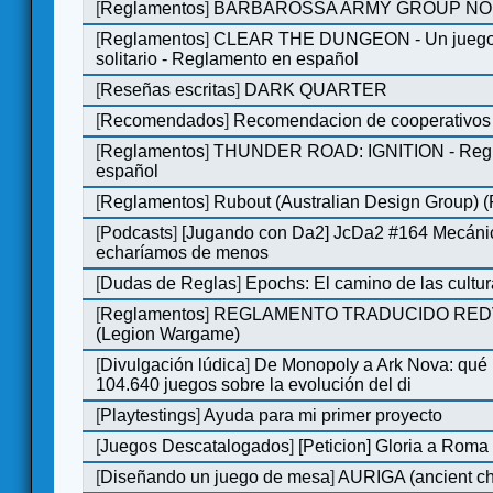
[
Reglamentos
]
BARBAROSSA ARMY GROUP NO
[
Reglamentos
]
CLEAR THE DUNGEON - Un juego 
solitario - Reglamento en español
[
Reseñas escritas
]
DARK QUARTER
[
Recomendados
]
Recomendacion de cooperativos 
[
Reglamentos
]
THUNDER ROAD: IGNITION - Regl
español
[
Reglamentos
]
Rubout (Australian Design Group) 
[
Podcasts
]
[Jugando con Da2] JcDa2 #164 Mecáni
echaríamos de menos
[
Dudas de Reglas
]
Epochs: El camino de las cultu
[
Reglamentos
]
REGLAMENTO TRADUCIDO RED
(Legion Wargame)
[
Divulgación lúdica
]
De Monopoly a Ark Nova: qué
104.640 juegos sobre la evolución del di
[
Playtestings
]
Ayuda para mi primer proyecto
[
Juegos Descatalogados
]
[Peticion] Gloria a Roma
[
Diseñando un juego de mesa
]
AURIGA (ancient cha