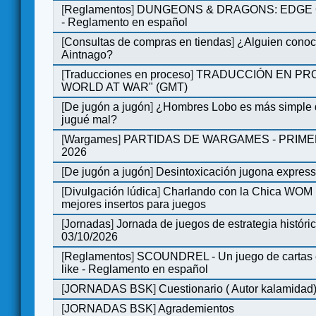
[
Reglamentos
]
DUNGEONS & DRAGONS: EDGE 
- Reglamento en español
[
Consultas de compras en tiendas
]
¿Alguien conoce
Aintnago?
[
Traducciones en proceso
]
TRADUCCIÓN EN PRO
WORLD AT WAR" (GMT)
[
De jugón a jugón
]
¿Hombres Lobo es más simple q
jugué mal?
[
Wargames
]
PARTIDAS DE WARGAMES - PRIM
2026
[
De jugón a jugón
]
Desintoxicación jugona expres
[
Divulgación lúdica
]
Charlando con la Chica WOM | 
mejores insertos para juegos
[
Jornadas
]
Jornada de juegos de estrategia históri
03/10/2026
[
Reglamentos
]
SCOUNDREL - Un juego de cartas en
like - Reglamento en español
[
JORNADAS BSK
]
Cuestionario ( Autor kalamidad
[
JORNADAS BSK
]
Agrademientos