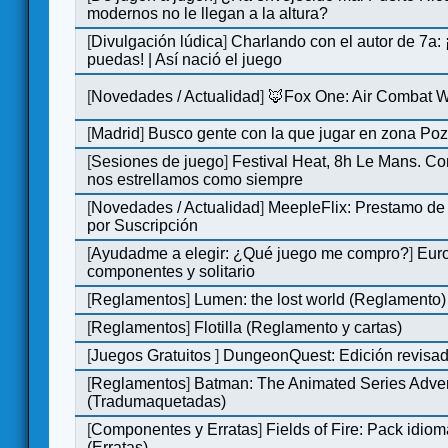
modernos no le llegan a la altura?
[
Divulgación lúdica
]
Charlando con el autor de 7a:
puedas! | Así nació el juego
[
Novedades / Actualidad
]
🦊Fox One: Air Combat 
[
Madrid
]
Busco gente con la que jugar en zona Po
[
Sesiones de juego
]
Festival Heat, 8h Le Mans. C
nos estrellamos como siempre
[
Novedades / Actualidad
]
MeepleFlix: Prestamo de
por Suscripción
[
Ayudadme a elegir: ¿Qué juego me compro?
]
Eur
componentes y solitario
[
Reglamentos
]
Lumen: the lost world (Reglamento)
[
Reglamentos
]
Flotilla (Reglamento y cartas)
[
Juegos Gratuitos
]
DungeonQuest: Edición revisad
[
Reglamentos
]
Batman: The Animated Series Adve
(Tradumaquetadas)
[
Componentes y Erratas
]
Fields of Fire: Pack id
(Erratas)