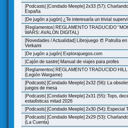
[
Podcasts
]
[Condado Meeple] 2x33 (57): Charlan
España
[
De jugón a jugón
]
¿Te interesaría un trivial super
[
Reglamentos
]
REGLAMENTO TRADUCIDO "MOH
WARS: AVALON DIGITAL)
[
Novedades / Actualidad
]
Librojuego 📒 Patrulla en
Verkami
[
De jugón a jugón
]
Explorajuegos.com
[
Cajón de sastre
]
Manual de viajes para profes
[
Reglamentos
]
REGLAMENTO TRADUCIDO HILL
(Legión Wargame)
[
Podcasts
]
[Condado Meeple] 2x32 (56): La obsole
juegos de mesa
[
Podcasts
]
[Condado Meeple] 2x31 (55): Tops, dec
estadísticas mitad 2026
[
Podcasts
]
[Condado Meeple] 2x30 (54): Especial
[
Podcasts
]
[Condado Meeple] 2x29 (53): Charlando
(La Cuenta)