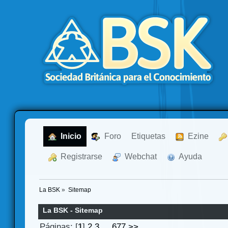
  Inicio
  Foro
Etiquetas
  Ezine
  Registrarse
  Webchat
  Ayuda
La BSK
»
Sitemap
La BSK - Sitemap
Páginas: [
1
]
2
3
...
677
>>