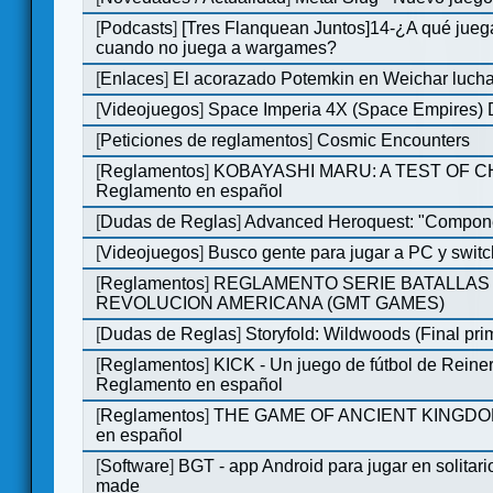
[
Podcasts
]
[Tres Flanquean Juntos]14-¿A qué jue
cuando no juega a wargames?
[
Enlaces
]
El acorazado Potemkin en Weichar lucha
[
Videojuegos
]
Space Imperia 4X (Space Empires) D
[
Peticiones de reglamentos
]
Cosmic Encounters
[
Reglamentos
]
KOBAYASHI MARU: A TEST OF 
Reglamento en español
[
Dudas de Reglas
]
Advanced Heroquest: "Compone
[
Videojuegos
]
Busco gente para jugar a PC y switc
[
Reglamentos
]
REGLAMENTO SERIE BATALLAS 
REVOLUCION AMERICANA (GMT GAMES)
[
Dudas de Reglas
]
Storyfold: Wildwoods (Final prim
[
Reglamentos
]
KICK - Un juego de fútbol de Reiner
Reglamento en español
[
Reglamentos
]
THE GAME OF ANCIENT KINGDOM
en español
[
Software
]
BGT - app Android para jugar en solitari
made