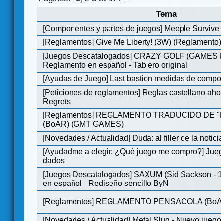
Tema
[
Componentes y partes de juegos
]
Meeple Survive 
[
Reglamentos
]
Give Me Liberty! (3W) (Reglamento
[
Juegos Descatalogados
]
CRAZY GOLF (GAMES Ma
Reglamento en español - Tablero original
[
Ayudas de Juego
]
Last bastion medidas de comp
[
Peticiones de reglamentos
]
Reglas castellano aho
Regrets
[
Reglamentos
]
REGLAMENTO TRADUCIDO DE 
(BoAR) (GMT GAMES)
[
Novedades / Actualidad
]
Duda: al filler de la notici
[
Ayudadme a elegir: ¿Qué juego me compro?
]
Jueg
dados
[
Juegos Descatalogados
]
SAXUM (Sid Sackson - 
en español - Rediseño sencillo ByN
[
Reglamentos
]
REGLAMENTO PENSACOLA (BoA
[
Novedades / Actualidad
]
Metal Slug - Nuevo jueg