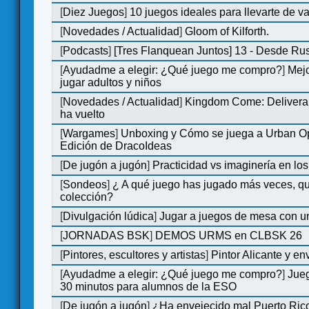
[
Diez Juegos
]
10 juegos ideales para llevarte de 
[
Novedades / Actualidad
]
Gloom of Kilforth.
[
Podcasts
]
[Tres Flanquean Juntos] 13 - Desde Ru
[
Ayudadme a elegir: ¿Qué juego me compro?
]
Mejo
jugar adultos y niños
[
Novedades / Actualidad
]
Kingdom Come: Deliveran
ha vuelto
[
Wargames
]
Unboxing y Cómo se juega a Urban Op
Edición de DracoIdeas
[
De jugón a jugón
]
Practicidad vs imaginería en lo
[
Sondeos
]
¿ A qué juego has jugado más veces, qu
colección?
[
Divulgación lúdica
]
Jugar a juegos de mesa con u
[
JORNADAS BSK
]
DEMOS URMS en CLBSK 26
[
Pintores, escultores y artistas
]
Pintor Alicante y en
[
Ayudadme a elegir: ¿Qué juego me compro?
]
Jue
30 minutos para alumnos de la ESO
[
De jugón a jugón
]
¿Ha envejecido mal Puerto Rico