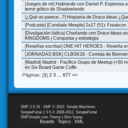
[
Juegos de rol
]
Hablando con Daniel P. Espinosa s
terror gótico de Shadowlands
[
¿Qué os parece...?
]
Hispania de Draco ideas ¿Qu
[
Podcasts
]
[Condado Meeple] 2x27 (51): Freakcon
[
Divulgación lúdica
]
Charlando con Draco Ideas s
KINGDOMS | Conquista y estrategia
[
Reseñas escritas
]
ONE HIT HEROES - Reseña en 
[
JORNADAS BSK
]
CLBSK26 - Comida de Bienve
[
Madrid
]
Madrid - Pacífico Grupo de Meetup (+50 
en Six Board Game Coffe
Páginas: [
1
]
2
3
...
677
>>
SMF 2.0.15
|
SMF © 2013
,
Simple Machines
SimplePortal 2.3.5 © 2008-2012, SimplePortal
SMFSimple.com Theme | Skin Samp
Sitemap:
Boards
|
Topics
|
XML