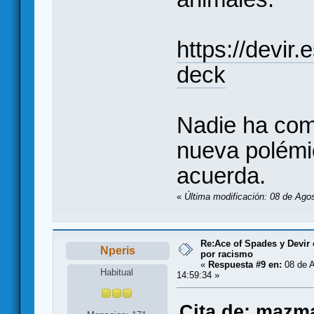
https://devir.
deck
Nadie ha com
nueva polémic
acuerda.
«
Última modificación: 08 de Ago
Re:Ace of Spades y Devir
Nperis
por racismo
«
Respuesta #9 en:
08 de A
Habitual
14:59:34 »
Cita de: mazm