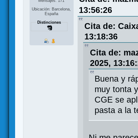
Mensajes: 171
13:56:26
Ubicación: Barcelona,
España
Distinciones
Cita de: Caix
13:18:36
Cita de: ma
2025, 13:16
Buena y rá
muy tonta y
CGE se apli
pasta a la 
Ni me parece