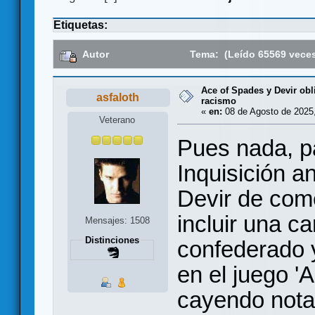
Etiquetas:
Autor
Tema: (Leído 65569 vece
Ace of Spades y Devir ob
asfaloth
racismo
«
en:
08 de Agosto de 2025,
Veterano
Pues nada, p
Inquisición 
Devir de com
incluir una ca
Mensajes: 1508
Distinciones
confederado y
en el juego '
cayendo not