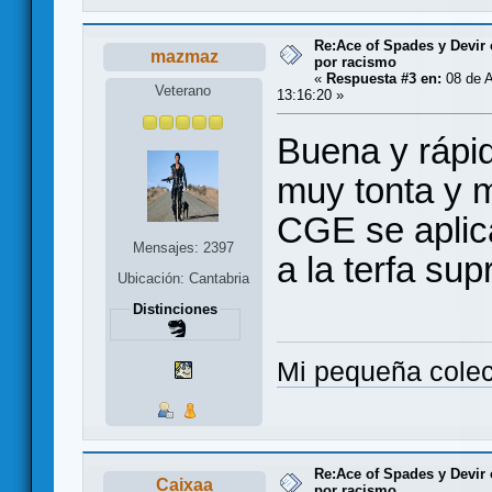
Re:Ace of Spades y Devir
mazmaz
por racismo
«
Respuesta #3 en:
08 de A
Veterano
13:16:20 »
Buena y rápi
muy tonta y m
CGE se aplica
Mensajes: 2397
a la terfa su
Ubicación: Cantabria
Distinciones
Mi pequeña cole
Re:Ace of Spades y Devir
Caixaa
por racismo