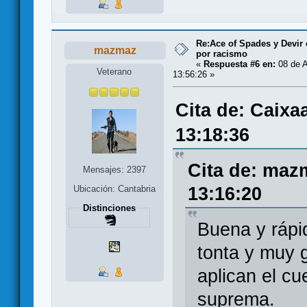
Re:Ace of Spades y Devir
mazmaz
por racismo
«
Respuesta #6 en:
08 de A
Veterano
13:56:26 »
Cita de: Caixa
13:18:36
Cita de: maz
Mensajes: 2397
13:16:20
Ubicación: Cantabria
Distinciones
Buena y rápi
tonta y muy 
aplican el cu
suprema.