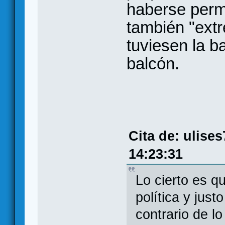
haberse permi
también "ext
tuviesen la b
balcón.
Cita de: ulise
14:23:31
Lo cierto es q
política y jus
contrario de l