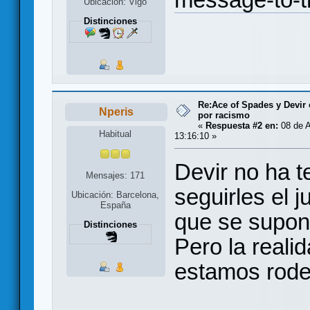
Ubicación: Vigo
Distinciones
Re:Ace of Spades y Devir
Nperis
por racismo
«
Respuesta #2 en:
08 de A
Habitual
13:16:10 »
Devir no ha 
Mensajes: 171
seguirles el j
Ubicación: Barcelona,
España
que se supone
Distinciones
Pero la reali
estamos rodea