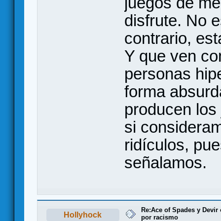
juegos de mes
disfrute. No 
contrario, est
Y que ven co
personas hipe
forma absurda
producen los 
si considera
ridículos, pu
señalamos.
Re:Ace of Spades y Devir
Hollyhock
por racismo