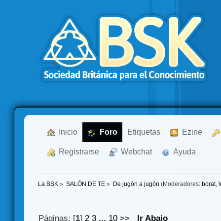
  Inicio
  Foro
Etiquetas
  Ezine
  Registrarse
  Webchat
  Ayuda
La BSK
»
SALÓN DE TE
»
De jugón a jugón
(Moderadores:
borat
,
Páginas: [
1
]
2
3
...
10
>>
Ir Abajo