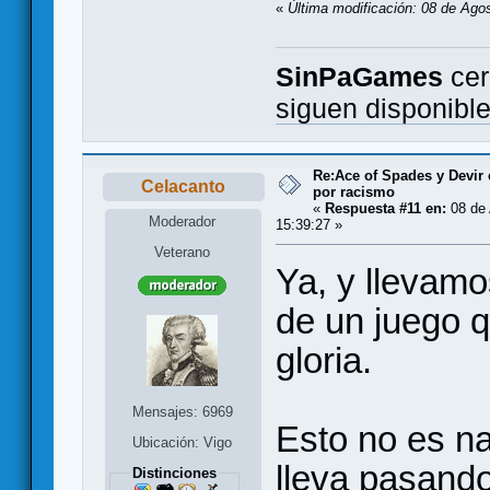
«
Última modificación: 08 de Ago
SinPaGames
cer
siguen disponibl
Re:Ace of Spades y Devir
Celacanto
por racismo
«
Respuesta #11 en:
08 de 
Moderador
15:39:27 »
Veterano
Ya, y llevam
de un juego q
gloria.
Mensajes: 6969
Esto no es na
Ubicación: Vigo
lleva pasand
Distinciones