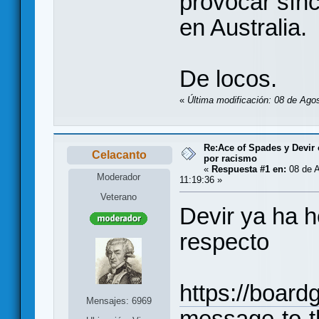
provocar sín
en Australia.
De locos.
«
Última modificación: 08 de Agos
Re:Ace of Spades y Devir
Celacanto
por racismo
«
Respuesta #1 en:
08 de A
Moderador
11:19:36 »
Veterano
Devir ya ha h
respecto
https://boar
Mensajes: 6969
message-to-