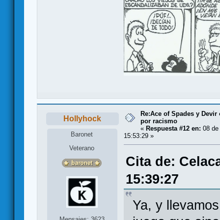
Re:Ace of Spades y Devir
Hollyhock
por racismo
«
Respuesta #12 en:
08 de 
Baronet
15:53:29 »
Veterano
Cita de: Celac
15:39:27
Ya, y llevamo
Mensajes: 3623