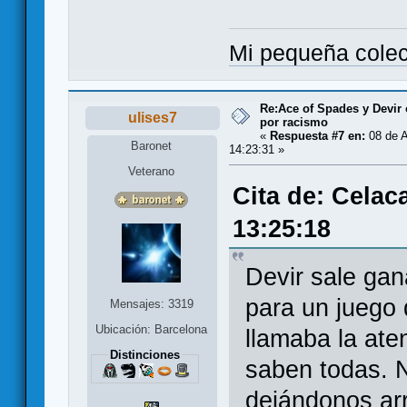
Mi pequeña cole
Re:Ace of Spades y Devir
ulises7
por racismo
«
Respuesta #7 en:
08 de A
Baronet
14:23:31 »
Veterano
Cita de: Celac
13:25:18
Devir sale gan
para un juego 
Mensajes: 3319
Ubicación: Barcelona
llamaba la aten
Distinciones
saben todas. 
dejándonos arr