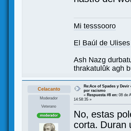
Mi tesssooro
El Baúl de Ulises
Ash Nazg durbatu
thrakatulûk agh b
Re:Ace of Spades y Devir
Celacanto
por racismo
«
Respuesta #8 en:
08 de A
Moderador
14:58:35 »
Veterano
No, estas po
corta. Duran 