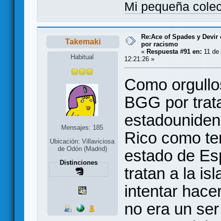
Mi pequeña cole
Re:Ace of Spades y Devir
Takemaki
por racismo
«
Respuesta #91 en:
11 de 
Habitual
12:21:26 »
Como orgullo
BGG por trata
estadouniden
Mensajes: 185
Rico como ter
Ubicación: Villaviciosa
de Odón (Madrid)
estado de Es
Distinciones
tratan a la is
intentar hace
no era un se