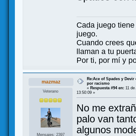
Cada juego tien
juego.
Cuando crees qu
llaman a tu puert
Por ti, por mí y 
Re:Ace of Spades y Devir
mazmaz
por racismo
«
Respuesta #94 en:
11 de 
Veterano
13:50:09 »
No me extrañ
palo van tant
algunos moder
Mensajes: 2397