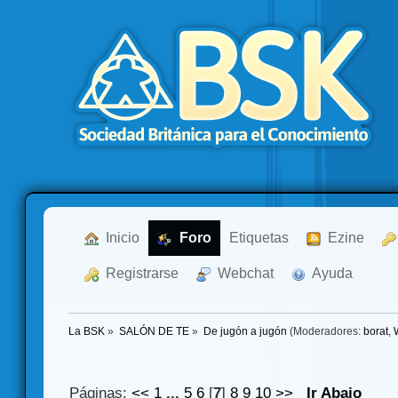
  Inicio
  Foro
Etiquetas
  Ezine
  Registrarse
  Webchat
  Ayuda
La BSK
»
SALÓN DE TE
»
De jugón a jugón
(Moderadores:
borat
,
Páginas:
<<
1
...
5
6
[
7
]
8
9
10
>>
Ir Abajo