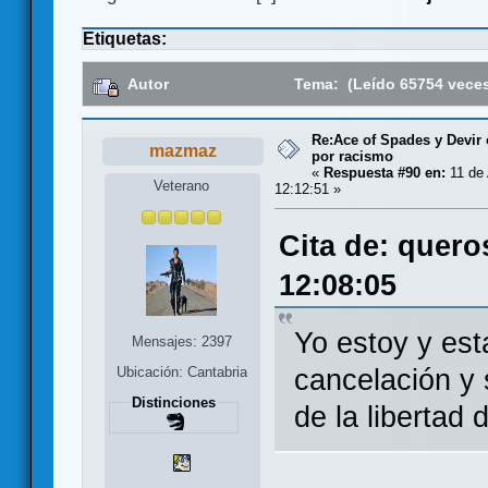
Etiquetas:
Autor
Tema: (Leído 65754 vece
Re:Ace of Spades y Devir
mazmaz
por racismo
«
Respuesta #90 en:
11 de 
Veterano
12:12:51 »
Cita de: quero
12:08:05
Yo estoy y est
Mensajes: 2397
cancelación y 
Ubicación: Cantabria
Distinciones
de la libertad 