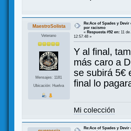
Re:Ace of Spades y Devir
MaestroSolista
por racismo
«
Respuesta #92 en:
11 de 
Veterano
12:57:48 »
Y al final, t
más caro a D
se subirá 5€ e
Mensajes: 1181
final lo paga
Ubicación: Huelva
Mi colección
Re:Ace of Spades y Devir
queroscia