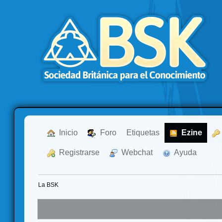
  Inicio
  Foro
Etiquetas
  Ezine
  Registrarse
  Webchat
  Ayuda
La BSK