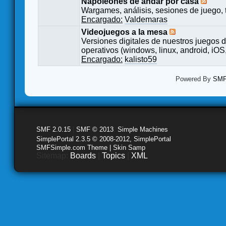
Napoleones de andar por casa
Wargames, análisis, sesiones de juego, 
Encargado:
Valdemaras
Videojuegos a la mesa
Versiones digitales de nuestros juegos d
operativos (windows, linux, android, iOS,
Encargado:
kalisto59
Powered By
SMF 
SMF 2.0.15
|
SMF © 2013
,
Simple Machines
SimplePortal 2.3.5 © 2008-2012, SimplePortal
SMFSimple.com Theme | Skin Samp
Sitemap:
Boards
|
Topics
|
XML