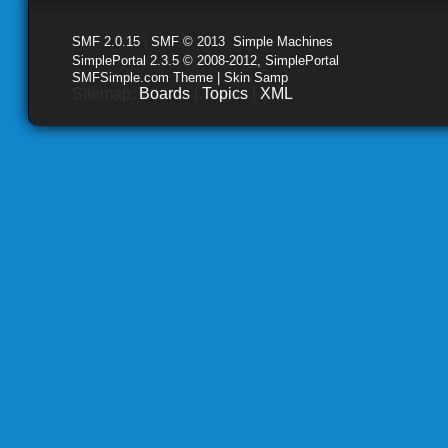
SMF 2.0.15
|
SMF © 2013
,
Simple Machines
SimplePortal 2.3.5 © 2008-2012, SimplePortal
SMFSimple.com Theme | Skin Samp
Sitemap:
Boards
|
Topics
|
XML