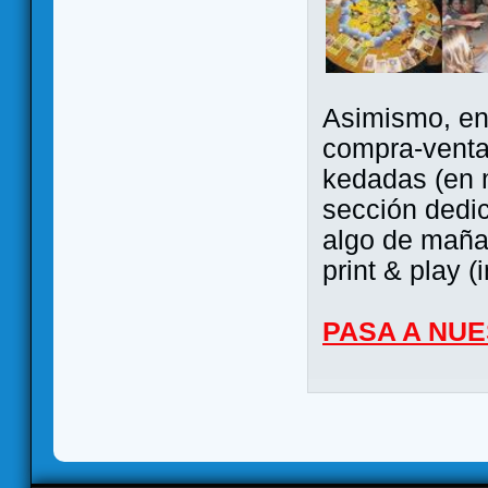
Asimismo, ent
compra-venta
kedadas (en 
sección dedi
algo de maña 
print & play (
PASA A NU