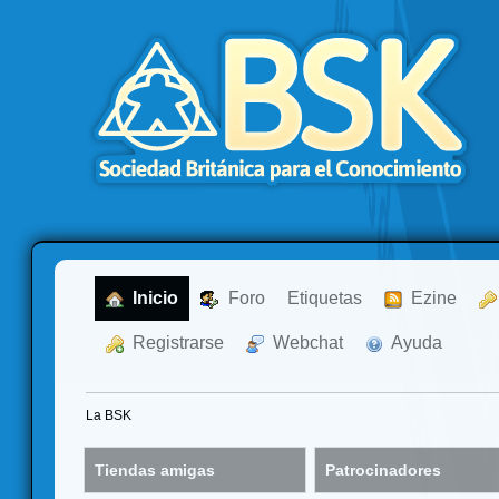
  Inicio
  Foro
Etiquetas
  Ezine
  Registrarse
  Webchat
  Ayuda
La BSK
Tiendas amigas
Patrocinadores