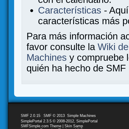
Características
- Aquí
características más 
Para más información a
favor consulte la
Wiki d
Machines
y compruebe 
quién ha hecho de SMF l
SMF 2.0.15
|
SMF © 2013
,
Simple Machines
SimplePortal 2.3.5 © 2008-2012, SimplePortal
SMFSimple.com Theme | Skin Samp