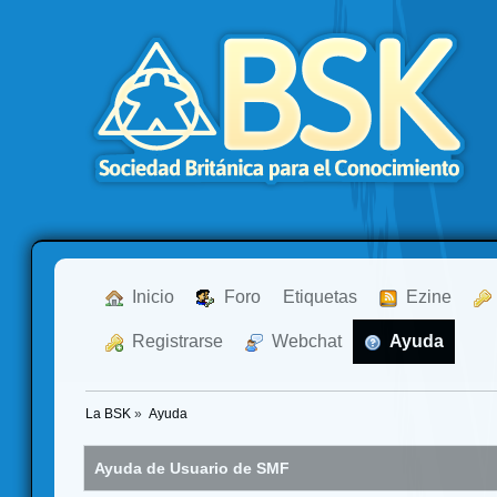
  Inicio
  Foro
Etiquetas
  Ezine
  Registrarse
  Webchat
  Ayuda
La BSK
»
Ayuda
Ayuda de Usuario de SMF