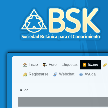
  Inicio
  Foro
Etiquetas
  Ezine
  Registrarse
  Webchat
  Ayuda
La BSK