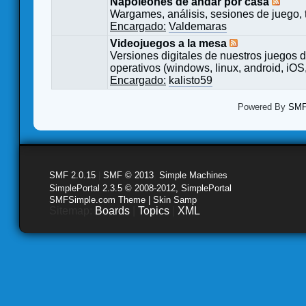
Napoleones de andar por casa
Wargames, análisis, sesiones de juego, 
Encargado:
Valdemaras
Videojuegos a la mesa
Versiones digitales de nuestros juegos d
operativos (windows, linux, android, iOS,
Encargado:
kalisto59
Powered By
SMF 
SMF 2.0.15
|
SMF © 2013
,
Simple Machines
SimplePortal 2.3.5 © 2008-2012, SimplePortal
SMFSimple.com Theme | Skin Samp
Sitemap:
Boards
|
Topics
|
XML