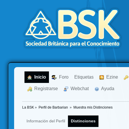
  Inicio
  Foro
Etiquetas
  Ezine
  Registrarse
  Webchat
  Ayuda
La BSK
»
Perfil de Barbarian 
»
Muestra mis Distinciones
Información del Perfil
Distinciones