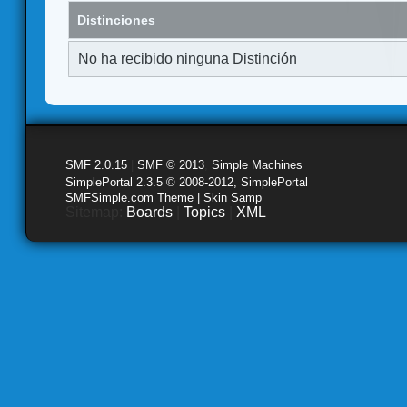
Distinciones
No ha recibido ninguna Distinción
SMF 2.0.15
|
SMF © 2013
,
Simple Machines
SimplePortal 2.3.5 © 2008-2012, SimplePortal
SMFSimple.com Theme | Skin Samp
Sitemap:
Boards
|
Topics
|
XML