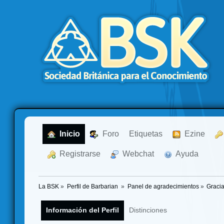
  Inicio
  Foro
Etiquetas
  Ezine
  Registrarse
  Webchat
  Ayuda
La BSK
»
Perfil de Barbarian 
»
Panel de agradecimientos
»
Gracia
Información del Perfil
Distinciones