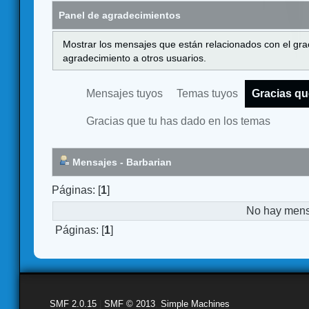
Panel de agradecimientos
Mostrar los mensajes que están relacionados con el gra
agradecimiento a otros usuarios.
Mensajes tuyos
Temas tuyos
Gracias qu
Gracias que tu has dado en los temas
Mensajes - Barbarian
Páginas: [
1
]
No hay mensa
Páginas: [
1
]
SMF 2.0.15
|
SMF © 2013
,
Simple Machines