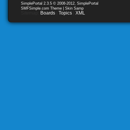
SimplePortal 2.3.5 © 2008-2012, SimplePortal
SMFSimple.com Theme | Skin Samp
Sitemap:
Boards
|
Topics
|
XML