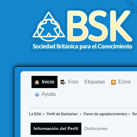
  Inicio
  Foro
Etiquetas
  Ezine
  Ayuda
La BSK
»
Perfil de Barbarian 
»
Panel de agradecimientos
»
Te
Información del Perfil
Distinciones