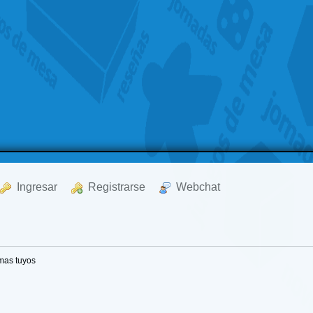
  Ingresar
  Registrarse
  Webchat
mas tuyos