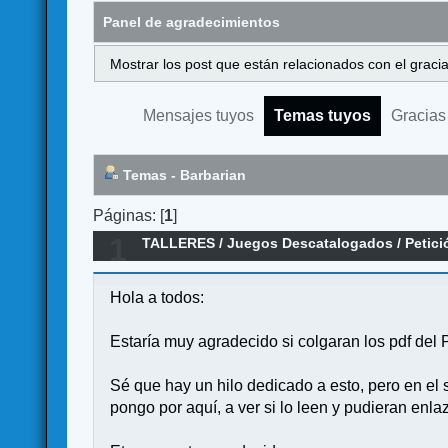
Panel de agradecimientos
Mostrar los post que están relacionados con el graci
Mensajes tuyos
Temas tuyos
Gracias
Temas - Barbarian
Páginas: [
1
]
1
TALLERES
/
Juegos Descatalogados
/
Petic
Hola a todos:
Estaría muy agradecido si colgaran los pdf de
Sé que hay un hilo dedicado a esto, pero en el
pongo por aquí, a ver si lo leen y pudieran enlaz