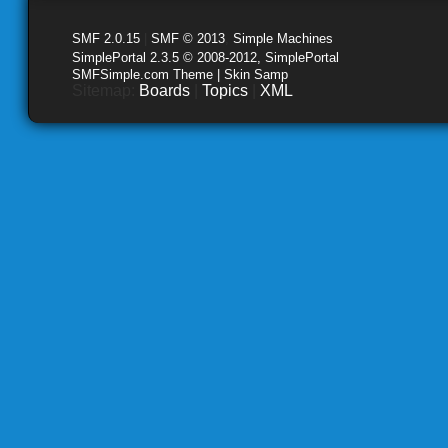
SMF 2.0.15
|
SMF © 2013
,
Simple Machines
SimplePortal 2.3.5 © 2008-2012, SimplePortal
SMFSimple.com Theme | Skin Samp
Sitemap:
Boards
|
Topics
|
XML