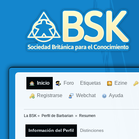
  Inicio
  Foro
Etiquetas
  Ezine
  Registrarse
  Webchat
  Ayuda
La BSK
»
Perfil de Barbarian 
»
Resumen
Información del Perfil
Distinciones