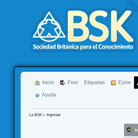
  Inicio
  Foro
Etiquetas
  Ezine
  Ayuda
La BSK
»
Ingresar
I