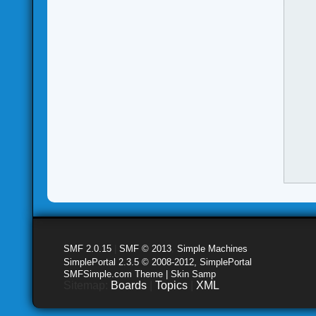
SMF 2.0.15
|
SMF © 2013
,
Simple Machines
SimplePortal 2.3.5 © 2008-2012, SimplePortal
SMFSimple.com Theme | Skin Samp
Sitemap:
Boards
|
Topics
|
XML