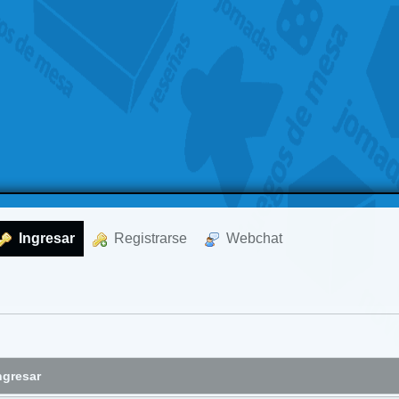
  Ingresar
  Registrarse
  Webchat
ngresar