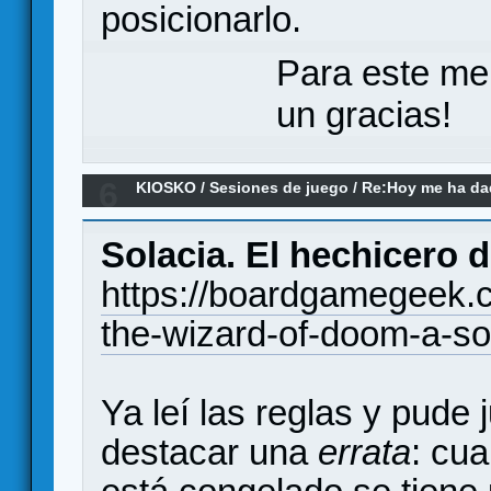
posicionarlo.
Para este me
un gracias!
6
KIOSKO
/
Sesiones de juego
/
Re:Hoy me ha dado
remake)
Solacia. El hechicero d
https://boardgamegeek.
the-wizard-of-doom-a-sol
Ya leí las reglas y pude 
destacar una
errata
: cua