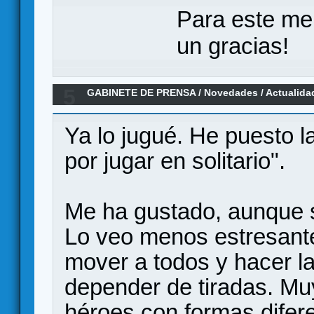
Para este me
un gracias!
5
GABINETE DE PRENSA
/
Novedades / Actualida
jugar en Verkami
Ya lo jugué. He puesto 
por jugar en solitario".
Me ha gustado, aunque s
Lo veo menos estresante
mover a todos y hacer la
depender de tiradas. Muy
héroes con formas difer