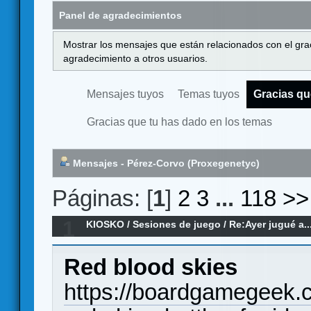
Panel de agradecimientos
Mostrar los mensajes que están relacionados con el gra
agradecimiento a otros usuarios.
Mensajes tuyos
Temas tuyos
Gracias qu
Gracias que tu has dado en los temas
Mensajes - Pérez-Corvo (Proxegenetyc)
Páginas: [
1
]
2
3
...
118
>>
1
KIOSKO
/
Sesiones de juego
/
Re:Ayer jugué a..
Red blood skies
https://boardgamegeek