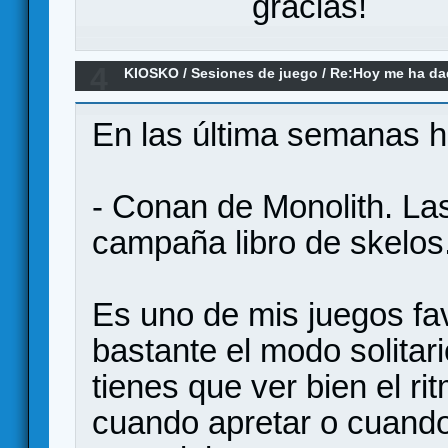
gracias!
4
KIOSKO
/
Sesiones de juego
/
Re:Hoy me ha dado
remake)
En las última semanas he
- Conan de Monolith. La
campaña libro de skelos
Es uno de mis juegos fa
bastante el modo solitar
tienes que ver bien el r
cuando apretar o cuand