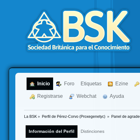
  Inicio
  Foro
Etiquetas
  Ezine
  Registrarse
  Webchat
  Ayuda
La BSK
»
Perfil de Pérez-Corvo (Proxegenetyc) 
»
Panel de agrade
Información del Perfil
Distinciones