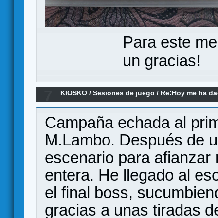
Para este me
un gracias!
7
KIOSKO
/
Sesiones de juego
/
Re:Hoy me ha dado
remake)
Campaña echada al prime
M.Lambo. Después de un 
escenario para afianzar
entera. He llegado al e
el final boss, sucumbie
gracias a unas tiradas 