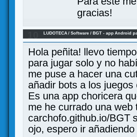
Para este me
gracias!
10
LUDOTECA
/
Software
/
BGT - app Android pa
fan-made
Hola peñita! llevo tiem
para jugar solo y no ha
me puse a hacer una cutr
añadir bots a los juego
Es una app choricera qu
me he currado una web 
carchofo.github.io/BGT s
ojo, espero ir añadiendo