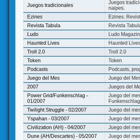
Juegos tradici
Juegos tradicionales
naipes.
Ezines
Ezines. Revist
Revista Tabula
Revista Tabul
Ludo
Ludo Magazi
Haunted Lives
Haunted Live
Troll 2.0
Troll 2.0
Token
Token
Podcasts
Podcasts, pro
Juego del Mes
Juego del Me
2007
Juegos del Me
Power Grid/Funkenschlag -
Juego del mes
01/2007
Funkenschlag 
Twilight Struggle - 02/2007
Juego del mes
Yspahan - 03/2007
Juego del me
Civilization (AH) - 04/2007
Juego del mes 
Dune (AH/Descartes) - 05/2007
Juego del me