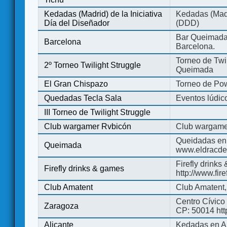
Kedadas (Madrid) de la Iniciativa
Kedadas (Madri
Día del Diseñador
(DDD)
Bar Queimada.
Barcelona
Barcelona.
Torneo de Twil
2º Torneo Twilight Struggle
Queimada
El Gran Chispazo
Torneo de Po
Quedadas Tecla Sala
Eventos lúdico
III Torneo de Twilight Struggle
Club wargamer Rvbicón
Club wargame
Queidadas en
Queimada
www.eldracde
Firefly drinks
Firefly drinks & games
http://www.fir
Club Amatent
Club Amatent,
Centro Cívico 
Zaragoza
CP: 50014 http
Alicante
Kedadas en Al