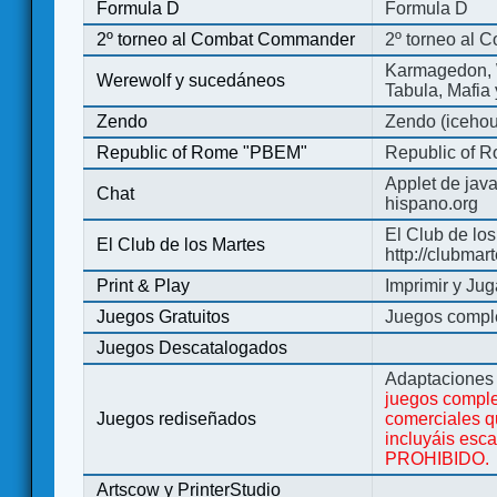
Formula D
Formula D
2º torneo al Combat Commander
2º torneo al
Karmagedon, W
Werewolf y sucedáneos
Tabula, Mafia
Zendo
Zendo (iceho
Republic of Rome "PBEM"
Republic of 
Applet de jav
Chat
hispano.org
El Club de los
El Club de los Martes
http://clubmar
Print & Play
Imprimir y Jug
Juegos Gratuitos
Juegos complet
Juegos Descatalogados
Adaptaciones 
juegos comple
Juegos rediseñados
comerciales q
incluyáis esc
PROHIBIDO.
Artscow y PrinterStudio