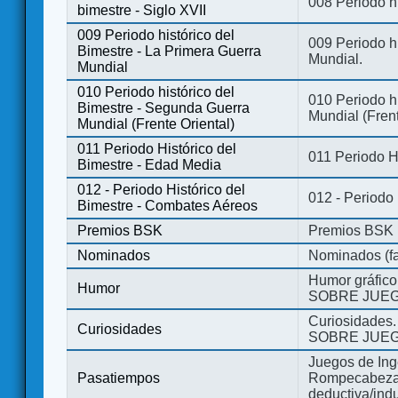
008 Periodo hi
bimestre - Siglo XVII
009 Periodo histórico del
009 Periodo hi
Bimestre - La Primera Guerra
Mundial.
Mundial
010 Periodo histórico del
010 Periodo h
Bimestre - Segunda Guerra
Mundial (Frent
Mundial (Frente Oriental)
011 Periodo Histórico del
011 Periodo H
Bimestre - Edad Media
012 - Periodo Histórico del
012 - Periodo
Bimestre - Combates Aéreos
Premios BSK
Premios BSK
Nominados
Nominados (fa
Humor gráfico
Humor
SOBRE JUEG
Curiosidades.
Curiosidades
SOBRE JUEG
Juegos de Ing
Pasatiempos
Rompecabezas
deductiva/indu