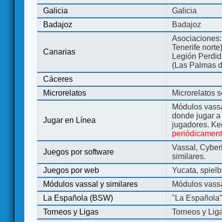
Galicia
Galicia
Badajoz
Badajoz
Asociaciones:
Tenerife norte
Canarias
Legión Perdida
(Las Palmas d
Cáceres
Microrelatos
Microrelatos 
Módulos vassa
donde jugar 
Jugar en Línea
jugadores. Ke
periódicamen
Vassal, Cyber
Juegos por software
similares.
Juegos por web
Yucata, spiel
Módulos vassal y similares
Módulos vassa
La Española (BSW)
"La Española
Torneos y Ligas
Torneos y Lig