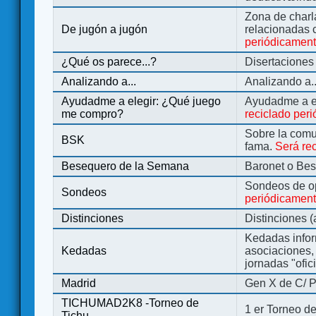
Zona de charl
De jugón a jugón
relacionadas 
periódicamen
¿Qué os parece...?
Disertaciones
Analizando a...
Analizando a..
Ayudadme a elegir: ¿Qué juego
Ayudadme a e
me compro?
reciclado per
Sobre la comu
BSK
fama.
Será re
Besequero de la Semana
Baronet o Be
Sondeos de o
Sondeos
periódicament
Distinciones
Distinciones 
Kedadas infor
Kedadas
asociaciones, 
jornadas "ofic
Madrid
Gen X de C/ P
TICHUMAD2K8 -Torneo de
1 er Torneo de
Tichu