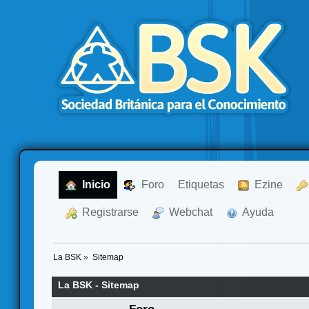
  Inicio
  Foro
Etiquetas
  Ezine
  Registrarse
  Webchat
  Ayuda
La BSK
»
Sitemap
La BSK - Sitemap