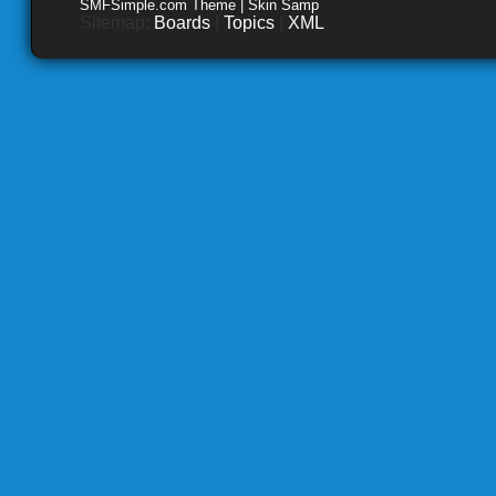
SMFSimple.com Theme | Skin Samp
Sitemap:
Boards
|
Topics
|
XML