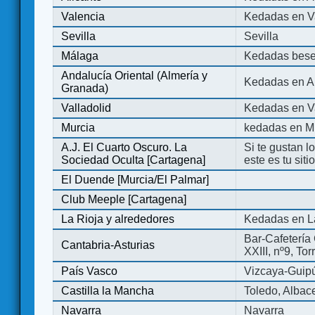
Valencia
Kedadas en V
Sevilla
Sevilla
Málaga
Kedadas bese
Andalucía Oriental (Almería y
Kedadas en An
Granada)
Valladolid
Kedadas en Va
Murcia
kedadas en M
A.J. El Cuarto Oscuro. La
Si te gustan l
Sociedad Oculta [Cartagena]
este es tu sit
El Duende [Murcia/El Palmar]
Club Meeple [Cartagena]
La Rioja y alrededores
Kedadas en L
Bar-Cafetería 
Cantabria-Asturias
XXIII, nº9, To
País Vasco
Vizcaya-Guip
Castilla la Mancha
Toledo, Albac
Navarra
Navarra