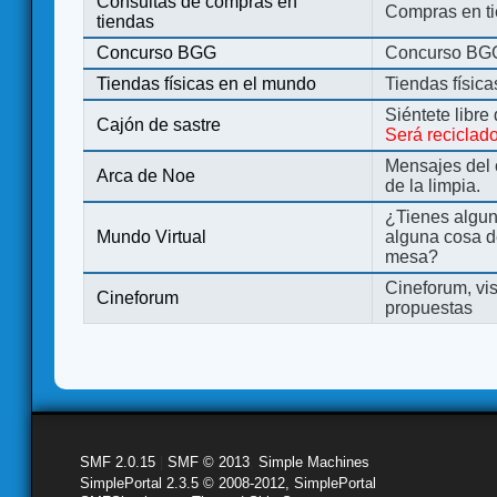
Consultas de compras en
Compras en ti
tiendas
Concurso BGG
Concurso BG
Tiendas físicas en el mundo
Tiendas físic
Siéntete libre
Cajón de sastre
Será reciclad
Mensajes del 
Arca de Noe
de la limpia.
¿Tienes algu
Mundo Virtual
alguna cosa d
mesa?
Cineforum, vis
Cineforum
propuestas
SMF 2.0.15
|
SMF © 2013
,
Simple Machines
SimplePortal 2.3.5 © 2008-2012, SimplePortal