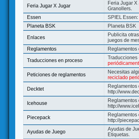
Feria Jugar X
Feria Jugar X Jugar
Granollers.
Essen
SPIEL Essen: 
Planeta BSK
Planeta BSK
Publicita otra
Enlaces
juegos de me
Reglamentos
Reglamentos d
Traducciones
Traducciones en proceso
periódicamen
Necesitas alg
Peticiones de reglamentos
reciclado per
Reglamentos d
Decktet
http://www.de
Reglamentos d
Icehouse
http://www.ic
Reglamentos 
Piecepack
http://piecepa
Ayudas de Jue
Ayudas de Juego
Etiquetas.