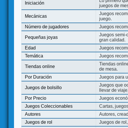
Lo primero que
Iniciación
juegos de mes
Juegos recome
Mecánicas
juego.
Número de jugadores
Juegos recom
Juegos semi-d
Pequeñas joyas
gran calidad.
Edad
Juegos recom
Temática
Juegos recom
Tiendas onli
Tiendas online
de mesa.
Por Duración
Juegos para u
Juegos que o
Juegos de bolsillo
llevar de viaje
Por Precio
Juegos económ
Juegos Coleccionables
Cartas, juego
Autores
Autores, crea
Juegos de rol
Juegos de rol,