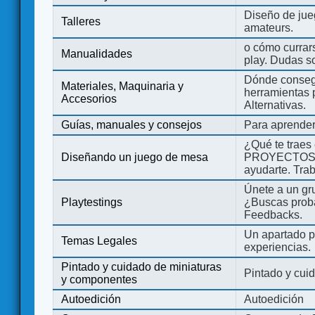
Diseño de jue
Talleres
amateurs.
o cómo currars
Manualidades
play. Dudas so
Dónde consegu
Materiales, Maquinaria y
herramientas 
Accesorios
Alternativas.
Guías, manuales y consejos
Para aprender
¿Qué te traes
Diseñando un juego de mesa
PROYECTOS co
ayudarte. Tra
Únete a un gru
Playtestings
¿Buscas probad
Feedbacks.
Un apartado pa
Temas Legales
experiencias.
Pintado y cuidado de miniaturas
Pintado y cui
y componentes
Autoedición
Autoedición