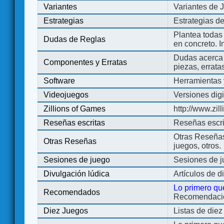
Variantes
Variantes de 
Estrategias
Estrategias d
Plantea todas
Dudas de Reglas
en concreto. 
Dudas acerca 
Componentes y Erratas
piezas, errata
Software
Herramientas 
Videojuegos
Versiones digi
Zillions of Games
http://www.zi
Reseñas escritas
Reseñas escri
Otras Reseñas 
Otras Reseñas
juegos, otros.
Sesiones de juego
Sesiones de 
Divulgación lúdica
Artículos de d
Lo primero qu
Recomendados
Recomendacion
Diez Juegos
Listas de die