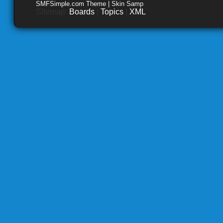
SMFSimple.com Theme | Skin Samp
Sitemap:
Boards
|
Topics
|
XML