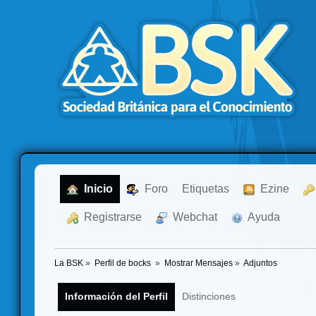
  Inicio
  Foro
Etiquetas
  Ezine
  Registrarse
  Webchat
  Ayuda
La BSK
»
Perfil de bocks 
»
Mostrar Mensajes
»
Adjuntos
Información del Perfil
Distinciones