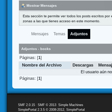
Mostrar Mensajes
Esta sección te permite ver todos los posts escritos por
zonas a las que tienes acceso en este momento.
Mensajes
Temas
Adjuntos
Adjuntos - bocks
Páginas: [
1
]
Nombre del Archivo
Descargas
Mensa
El usuario aún no
Páginas: [
1
]
SMF 2.0.15
|
SMF © 2013
,
Simple Machines
SimplePortal 2.3.5 © 2008-2012, SimplePortal