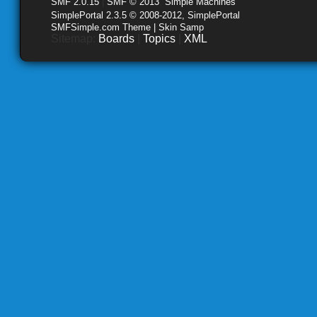
SMF 2.0.15
|
SMF © 2013
,
Simple Machines
SimplePortal 2.3.5 © 2008-2012, SimplePortal
SMFSimple.com Theme | Skin Samp
Sitemap:
Boards
|
Topics
|
XML