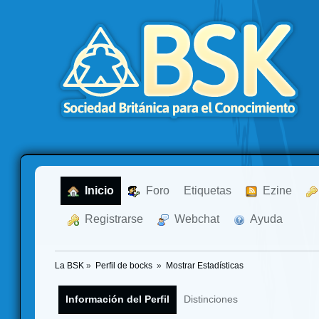
  Inicio
  Foro
Etiquetas
  Ezine
  Registrarse
  Webchat
  Ayuda
La BSK
»
Perfil de bocks 
»
Mostrar Estadísticas
Información del Perfil
Distinciones