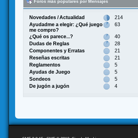
Foros más populares por Mensajes
Novedades / Actualidad
214
Ayudadme a elegir: ¿Qué juego
63
me compro?
¿Qué os parece...?
40
Dudas de Reglas
28
Componentes y Erratas
21
Reseñas escritas
21
Reglamentos
5
Ayudas de Juego
5
Sondeos
5
De jugón a jugón
4