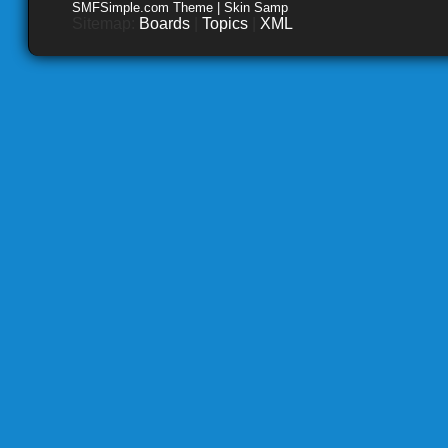
SMFSimple.com Theme | Skin Samp
Sitemap:
Boards
|
Topics
|
XML