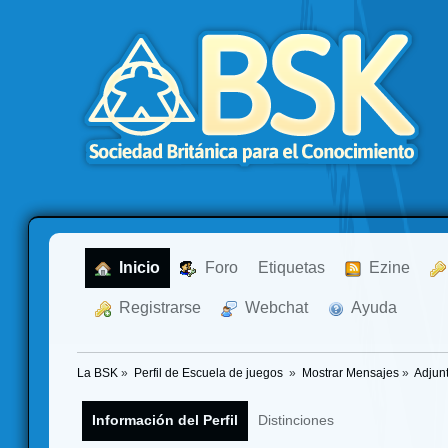
  Inicio
  Foro
Etiquetas
  Ezine
  Registrarse
  Webchat
  Ayuda
La BSK
»
Perfil de Escuela de juegos 
»
Mostrar Mensajes
»
Adjun
Información del Perfil
Distinciones