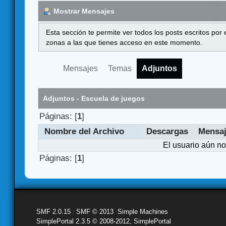
Mostrar Mensajes
Esta sección te permite ver todos los posts escritos por
zonas a las que tienes acceso en este momento.
Mensajes
Temas
Adjuntos
Adjuntos - Escuela de juegos
Páginas: [
1
]
Nombre del Archivo
Descargas
Mensa
El usuario aún no
Páginas: [
1
]
SMF 2.0.15
|
SMF © 2013
,
Simple Machines
SimplePortal 2.3.5 © 2008-2012, SimplePortal