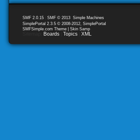
SMF 2.0.15
|
SMF © 2013
,
Simple Machines
SimplePortal 2.3.5 © 2008-2012, SimplePortal
SMFSimple.com Theme | Skin Samp
Sitemap:
Boards
|
Topics
|
XML