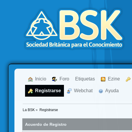
  Inicio
  Foro
Etiquetas
  Ezine
  Registrarse
  Webchat
  Ayuda
La BSK
»
Registrarse
Acuerdo de Registro