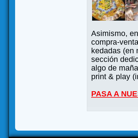
Asimismo, ent
compra-venta
kedadas (en 
sección dedi
algo de maña 
print & play (
PASA A NU