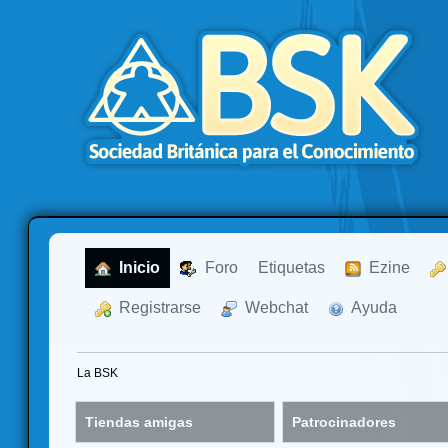
  Inicio
  Foro
Etiquetas
  Ezine
  Registrarse
  Webchat
  Ayuda
La BSK
Tiendas amigas
Patrocinadores