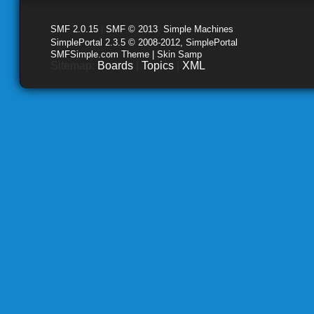
SMF 2.0.15
|
SMF © 2013
,
Simple Machines
SimplePortal 2.3.5 © 2008-2012, SimplePortal
SMFSimple.com Theme | Skin Samp
Sitemap:
Boards
|
Topics
|
XML