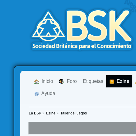
  Inicio
  Foro
Etiquetas
  Ezine
  Ayuda
La BSK
»
Ezine
»
Taller de juegos