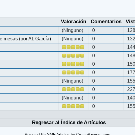
Valoración
Comentarios
Vis
(Ninguno)
0
12
e mesas (por AL García)
(Ninguno)
0
13
0
14
0
14
0
15
0
17
(Ninguno)
0
15
0
22
(Ninguno)
0
14
0
15
Regresar al Índice de Artículos
Powered By
SMF Articles
by
CreateAForum.com