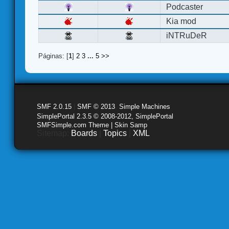
Podcaster
Kia mod
iNTRuDeR
Páginas: [
1
]
2
3
...
5
>>
SMF 2.0.15
|
SMF © 2013
,
Simple Machines
SimplePortal 2.3.5 © 2008-2012, SimplePortal
SMFSimple.com Theme | Skin Samp
Sitemap:
Boards
|
Topics
|
XML