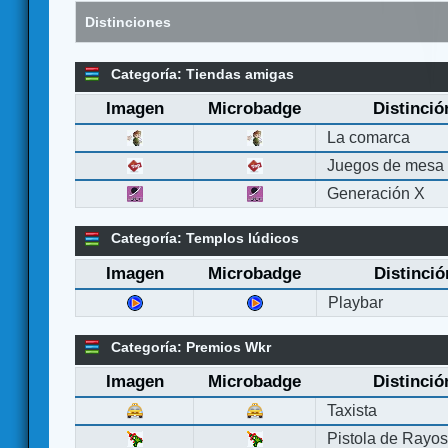
Distinciones
Categoría: Tiendas amigas
Imagen
Microbadge
Distinció
La comarca
Juegos de mesa
Generación X
Categoría: Templos lúdicos
Imagen
Microbadge
Distinció
Playbar
Categoría: Premios Wkr
Imagen
Microbadge
Distinció
Taxista
Pistola de Rayo