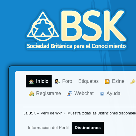
  Inicio
  Foro
Etiquetas
  Ezine
  Registrarse
  Webchat
  Ayuda
La BSK
»
Perfil de Wkr 
»
Muestra todas las Distinciones disponible
Información del Perfil
Distinciones