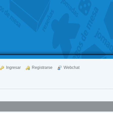
  Ingresar
  Registrarse
  Webchat