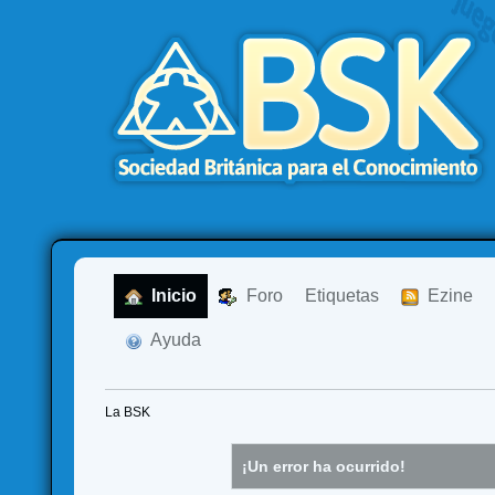
  Inicio
  Foro
Etiquetas
  Ezine
  Ayuda
La BSK
¡Un error ha ocurrido!