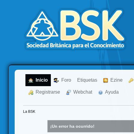
  Inicio
  Foro
Etiquetas
  Ezine
  Registrarse
  Webchat
  Ayuda
La BSK
¡Un error ha ocurrido!