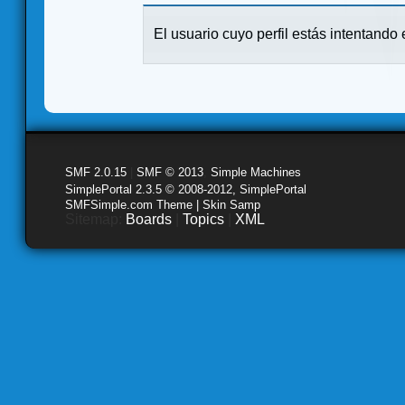
El usuario cuyo perfil estás intentando e
SMF 2.0.15
|
SMF © 2013
,
Simple Machines
SimplePortal 2.3.5 © 2008-2012, SimplePortal
SMFSimple.com Theme | Skin Samp
Sitemap:
Boards
|
Topics
|
XML