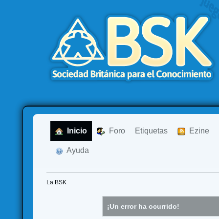
  Inicio
  Foro
Etiquetas
  Ezine
  Ayuda
La BSK
¡Un error ha ocurrido!