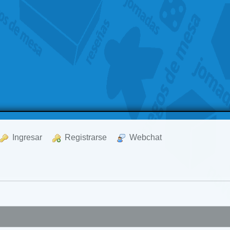
  Ingresar
  Registrarse
  Webchat