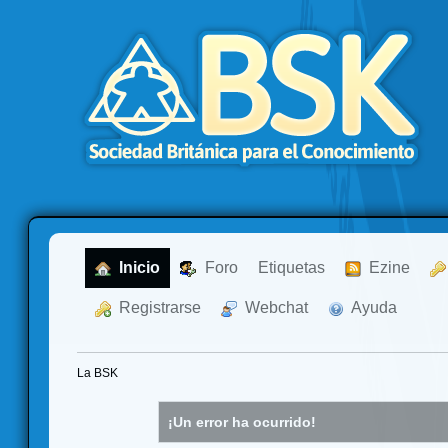
  Inicio
  Foro
Etiquetas
  Ezine
  Registrarse
  Webchat
  Ayuda
La BSK
¡Un error ha ocurrido!