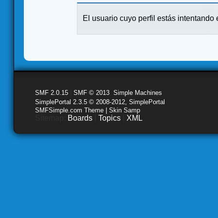
El usuario cuyo perfil estás intentando e
SMF 2.0.15
|
SMF © 2013
,
Simple Machines
SimplePortal 2.3.5 © 2008-2012, SimplePortal
SMFSimple.com Theme | Skin Samp
Sitemap:
Boards
|
Topics
|
XML