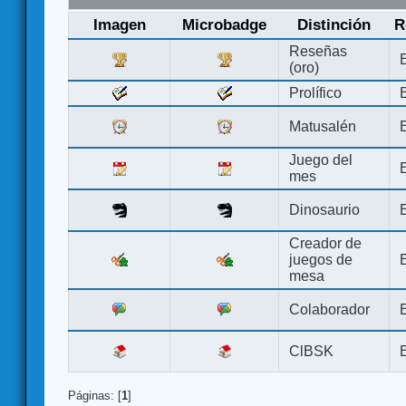
Imagen
Microbadge
Distinción
R
Reseñas
(oro)
Prolífico
Matusalén
Juego del
mes
Dinosaurio
Creador de
juegos de
mesa
Colaborador
ClBSK
Páginas: [
1
]