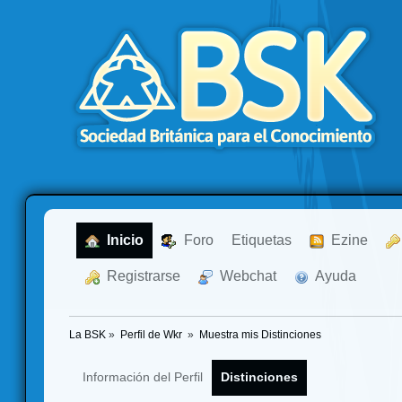
  Inicio
  Foro
Etiquetas
  Ezine
  Registrarse
  Webchat
  Ayuda
La BSK
»
Perfil de Wkr 
»
Muestra mis Distinciones
Información del Perfil
Distinciones