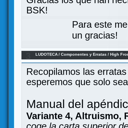
BSK!
Para este me
un gracias!
3
LUDOTECA
/
Componentes y Erratas
/
High Fro
ERRATAS
Recopilamos las erratas
esperemos que solo sea
Manual del apéndi
Variante 4, Altruismo, 
coge la carta superior d