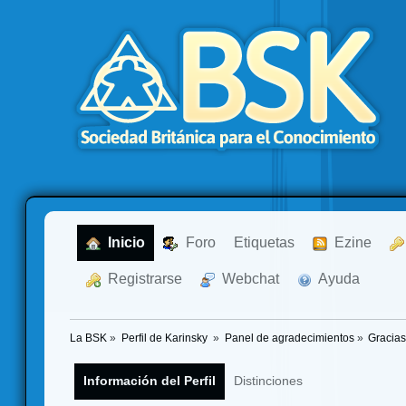
  Inicio
  Foro
Etiquetas
  Ezine
  Registrarse
  Webchat
  Ayuda
La BSK
»
Perfil de Karinsky 
»
Panel de agradecimientos
»
Gracias
Información del Perfil
Distinciones