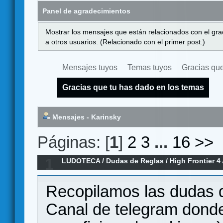
Panel de agradecimientos
Mostrar los mensajes que están relacionados con el gra
a otros usuarios. (Relacionado con el primer post.)
Mensajes tuyos
Temas tuyos
Gracias que
Gracias que tu has dado en los temas
Mensajes - Karinsky
Páginas: [
1
]
2
3
...
16
>>
1
LUDOTECA
/
Dudas de Reglas
/
High Frontier 4
Recopilamos las dudas 
Canal de telegram dond