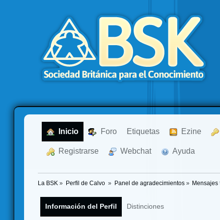
  Inicio
  Foro
Etiquetas
  Ezine
  Registrarse
  Webchat
  Ayuda
La BSK
»
Perfil de Calvo 
»
Panel de agradecimientos
»
Mensajes 
Información del Perfil
Distinciones