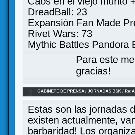
Caos en el viejo munto 
DreadBall: 23
Expansión Fan Made Pr
Rivet Wars: 73
Mythic Battles Pandora 
Para este me
gracias!
3
GABINETE DE PRENSA
/
JORNADAS BSK
/
Re:A
Estas son las jornadas 
existen actualmente, va
barbaridad! Los organiz