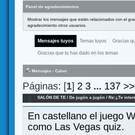
Panel de agradecimientos
Mostrar los mensajes que están relacionados con el gra
agradecimiento otros usuarios.
Mensajes tuyos
Temas tuyos
Gracias q
Gracias que tu has dado en los temas
Mensajes - Calvo
Páginas: [
1
]
2
3
...
137
>>
1
SALÓN DE TE
/
De jugón a jugón
/
Re:¿Te intere
supervitaminado?
En castellano el juego W
como Las Vegas quiz.