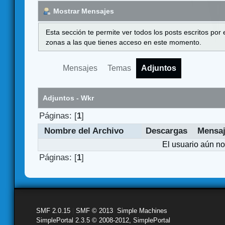
Mostrar Mensajes
Esta sección te permite ver todos los posts escritos por
zonas a las que tienes acceso en este momento.
Mensajes
Temas
Adjuntos
Adjuntos - Wkr
Páginas: [
1
]
Nombre del Archivo
Descargas
Mensa
El usuario aún no
Páginas: [
1
]
SMF 2.0.15
|
SMF © 2013
,
Simple Machines
SimplePortal 2.3.5 © 2008-2012, SimplePortal