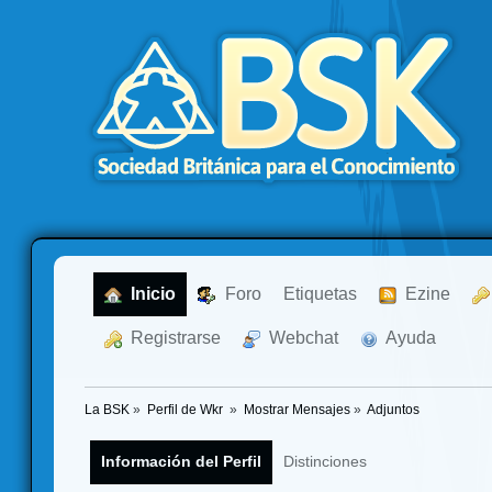
  Inicio
  Foro
Etiquetas
  Ezine
  Registrarse
  Webchat
  Ayuda
La BSK
»
Perfil de Wkr 
»
Mostrar Mensajes
»
Adjuntos
Información del Perfil
Distinciones