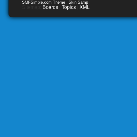
SMFSimple.com Theme | Skin Samp
Sitemap:
Boards
|
Topics
|
XML