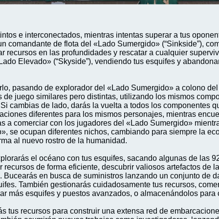
tintos e interconectados, mientras intentas superar a tus opone
 comandante de flota del «Lado Sumergido» (“Sinkside”), comi
ar recursos en las profundidades y rescatar a cualquier superv
 «Lado Elevado» (“Skyside”), vendiendo tus esquifes y abandona
rlo, pasando de explorador del «Lado Sumergido» a colono del 
s de juego similares pero distintas, utilizando los mismos com
. Si cambias de lado, darás la vuelta a todos los componentes
straciones diferentes para los mismos personajes, mientras enc
as a comerciar con los jugadores del «Lado Sumergido» mientr
», se ocupan diferentes nichos, cambiando para siempre la econ
orma al nuevo rostro de la humanidad.
lorarás el océano con tus esquifes, sacando algunas de las 9
 recursos de forma eficiente, descubrir valiosos artefactos de la
re. Bucearás en busca de suministros lanzando un conjunto de 
quifes. También gestionarás cuidadosamente tus recursos, comer
ar más esquifes y puestos avanzados, o almacenándolos para 
 tus recursos para construir una extensa red de embarcacione