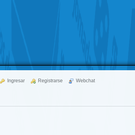
  Ingresar
  Registrarse
  Webchat