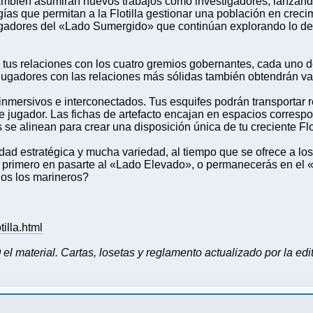
ambién asumirán nuevos trabajos como investigadores, lanzand
gías que permitan a la Flotilla gestionar una población en crec
s jugadores del «Lado Sumergido» que continúan explorando lo d
tus relaciones con los cuatro gremios gobernantes, cada uno de
jugadores con las relaciones más sólidas también obtendrán valio
inmersivos e interconectados. Tus esquifes podrán transportar r
e jugador. Las fichas de artefacto encajan en espacios correspo
 se alinean para crear una disposición única de tu creciente Flo
dad estratégica y mucha variedad, al tiempo que se ofrece a los
o el primero en pasarte al «Lado Elevado», o permanecerás en el
dos los marineros?
illa.html
O
el material. Cartas, losetas y reglamento actualizado por la edit