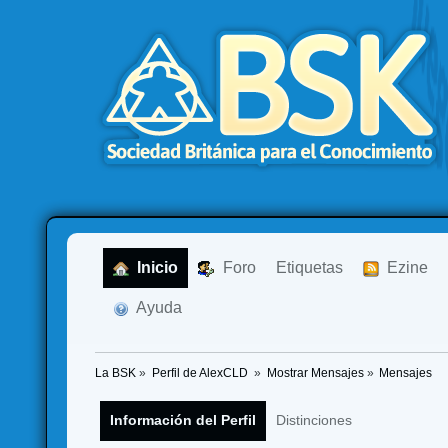
  Inicio
  Foro
Etiquetas
  Ezine
  Ayuda
La BSK
»
Perfil de AlexCLD 
»
Mostrar Mensajes
»
Mensajes
Información del Perfil
Distinciones