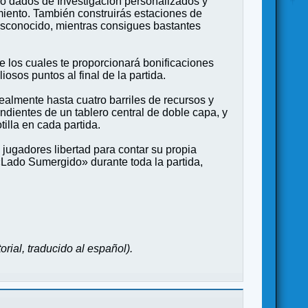
o dados de Investigación personalizados y
imiento. También construirás estaciones de
esconocido, mientras consigues bastantes
 los cuales te proporcionará bonificaciones
sos puntos al final de la partida.
ealmente hasta cuatro barriles de recursos y
ndientes de un tablero central de doble capa, y
tilla en cada partida.
 jugadores libertad para contar su propia
 «Lado Sumergido» durante toda la partida,
orial, traducido al español).