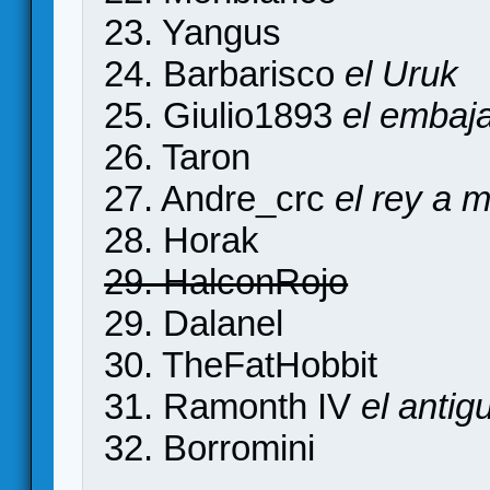
23. Yangus
24. Barbarisco
el Uruk
25. Giulio1893
el embaj
26. Taron
27. Andre_crc
el rey a 
28. Horak
29. HalconRojo
29. Dalanel
30. TheFatHobbit
31. Ramonth IV
el antig
32. Borromini
…