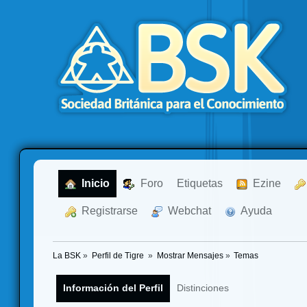
  Inicio
  Foro
Etiquetas
  Ezine
  Registrarse
  Webchat
  Ayuda
La BSK
»
Perfil de Tigre 
»
Mostrar Mensajes
»
Temas
Información del Perfil
Distinciones