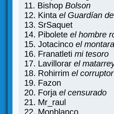
11. Bishop
Bolson
12. Kinta
el Guardían d
13. SrSaquet
14. Pibolete
el hombre r
15. Jotacinco
el montar
16. Franatleti
mi tesoro
17. Lavillorar
el matarre
18. Rohirrim
el corruptor
19. Fazon
20. Forja
el censurado
21. Mr_raul
22. Monblanco