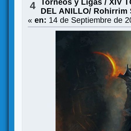
Torneos y Ligas
/
XIV 
4
DEL ANILLO/ Rohirrim S
«
en:
14 de Septiembre de 2