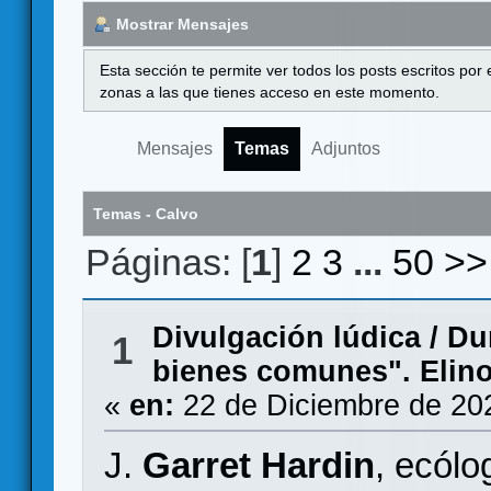
Mostrar Mensajes
Esta sección te permite ver todos los posts escritos por
zonas a las que tienes acceso en este momento.
Mensajes
Temas
Adjuntos
Temas - Calvo
Páginas: [
1
]
2
3
...
50
>>
Divulgación lúdica
/
Du
1
bienes comunes". Elin
«
en:
22 de Diciembre de 20
J.
Garret Hardin
, ecól