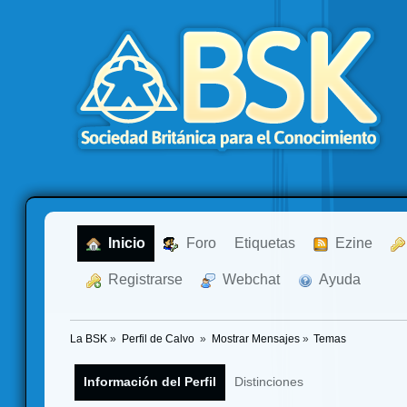
  Inicio
  Foro
Etiquetas
  Ezine
  Registrarse
  Webchat
  Ayuda
La BSK
»
Perfil de Calvo 
»
Mostrar Mensajes
»
Temas
Información del Perfil
Distinciones