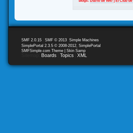
blogs:
Diario de Wkr
|
El Club de
SMF 2.0.15
|
SMF © 2013
,
Simple Machines
SimplePortal 2.3.5 © 2008-2012, SimplePortal
SMFSimple.com Theme | Skin Samp
Sitemap:
Boards
|
Topics
|
XML