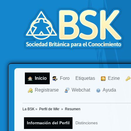
  Inicio
  Foro
Etiquetas
  Ezine
  Registrarse
  Webchat
  Ayuda
La BSK
»
Perfil de Wkr 
»
Resumen
Información del Perfil
Distinciones